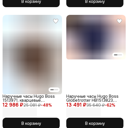
В корзину
В корзину
Наручные часы Hugo Boss
Наручные часы Hugo Boss
1513971, кварцевые,
Globetrotter HB1513823,
12 986 ₽
водонепроницаемые,
13 491 ₽
кварцевые, WR100,
25 081 ₽
−
48
%
35 640 ₽
−
62
%
аналоговый циферблат
аналоговый циферблат
В корзину
В корзину