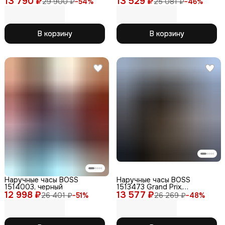
13 790 ₽
13 529 ₽
29 900 ₽
−
54
%
25 081 ₽
−
46
%
нержавеющая сталь
В корзину
В корзину
Наручные часы BOSS
Наручные часы BOSS
1514003, черный
1513473 Grand Prix,
12 998 ₽
13 577 ₽
кварцевые,
26 401 ₽
−
51
%
26 269 ₽
−
48
%
водонепроницаемость
WR30, мужские