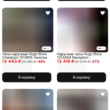
Часы наручные Hugo Boss
Наручные часы Hugo Boss
Champion 1513816, мужские,
1513494 Navigator,
13 443 ₽
кожаный ремешок, черные
13 416 ₽
кварцевые, кожаный
25 081 ₽
−
46
%
25 079 ₽
−
47
%
ремешок, WR50, мужские
В корзину
В корзину