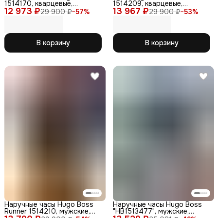
1514170, кварцевые,
1514209, кварцевые,
12 973 ₽
нержавеющая сталь, WR50,
13 967 ₽
водонепроницаемость,
29 900 ₽
−
57
%
29 900 ₽
−
53
%
аналоговые
мужские
В корзину
В корзину
Наручные часы Hugo Boss
Наручные часы Hugo Boss
Runner 1514210, мужские,
"HB1513477", мужские,
кварцевые
кварцевые, WR30,