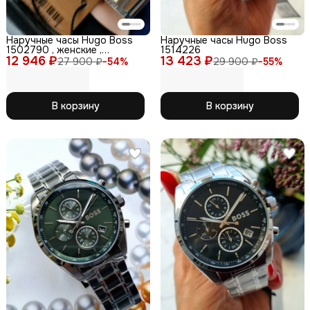
Наручные часы Hugo Boss
Наручные часы Hugo Boss
1502790 , женские ,
1514226
12 946 ₽
кварцевые ,из коллекции
13 423 ₽
27 900 ₽
−
54
%
29 900 ₽
−
55
%
Candor
В корзину
В корзину