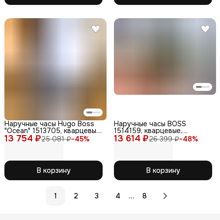
Наручные часы Hugo Boss
Наручные часы BOSS
"Ocean" 1513705, кварцевые,
1514159, кварцевые,
13 754 ₽
мужские, IP
13 614 ₽
мужские, нержавеющий
25 081 ₽
−
45
%
26 399 ₽
−
48
%
стальной ремешок, зеленый
В корзину
В корзину
…
1
2
3
4
8