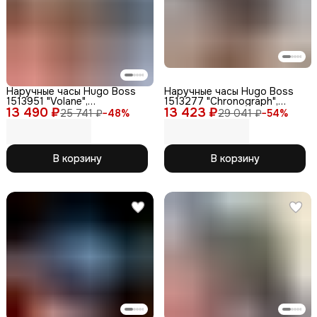
Наручные часы Hugo Boss
Наручные часы Hugo Boss
1513951 "Volane",
1513277 "Chronograph",
13 490 ₽
нержавеющая сталь, с
13 423 ₽
кварцевые,
25 741 ₽
−
48
%
29 041 ₽
−
54
%
хронографом
водонепроницаемые, WR50,
мужские
В корзину
В корзину