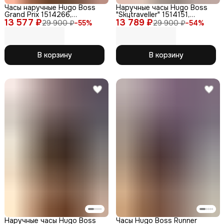
Часы наручные Hugo Boss
Наручные часы Hugo Boss
Grand Prix 1514266,
"Skytraveller" 1514151,
13 577 ₽
кварцевые, нержавеющая
13 789 ₽
кварцевые, хронограф,
29 900 ₽
−
55
%
29 900 ₽
−
54
%
сталь
стальные, серые
В корзину
В корзину
Наручные часы Hugo Boss
Часы Hugo Boss Runner