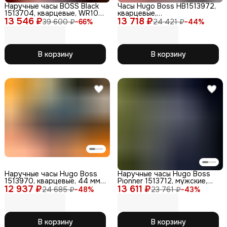
Наручные часы BOSS Black
Часы Hugo Boss HB1513972,
1513704, кварцевые, WR100,
кварцевые,
13 546 ₽
мужские, нержавеющие
13 718 ₽
водонепроницаемые,
39 600 ₽
−
66
%
24 421 ₽
−
44
%
сталь
мужские, черные
В корзину
В корзину
Наручные часы Hugo Boss
Наручные часы Hugo Boss
1513970, кварцевые, 44 мм,
Pionner 1513712, мужские,
12 937 ₽
WR50, нержавеющая сталь
13 611 ₽
кварцевые, WR50,
24 685 ₽
−
48
%
23 761 ₽
−
43
%
нержавеющая сталь
В корзину
В корзину