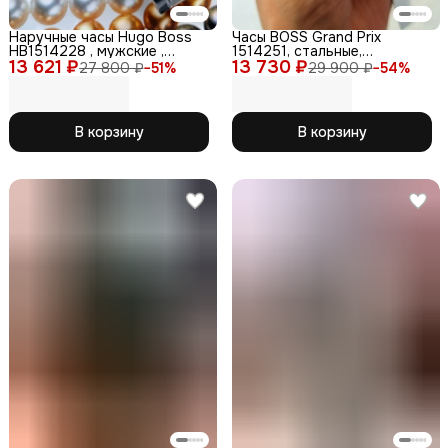
Наручные часы Hugo Boss
Часы BOSS Grand Prix
HB1514228 , мужские ,
1514251, стальные,
13 621 ₽
кварцевые , с
13 730 ₽
хронограф, с браслетом
27 800 ₽
−
51
%
29 900 ₽
−
54
%
функциональностью
хронографа.
В корзину
В корзину