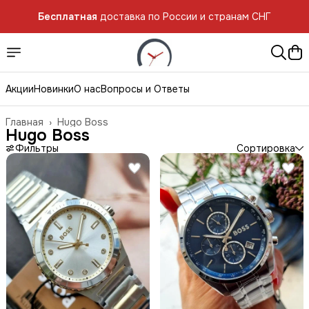
Бесплатная
доставка по России и странам СНГ
Бесплатная
доставка по России и странам СНГ
Акции
Новинки
О нас
Вопросы и Ответы
Главная
›
Hugo Boss
Hugo Boss
Фильтры
Сортировка