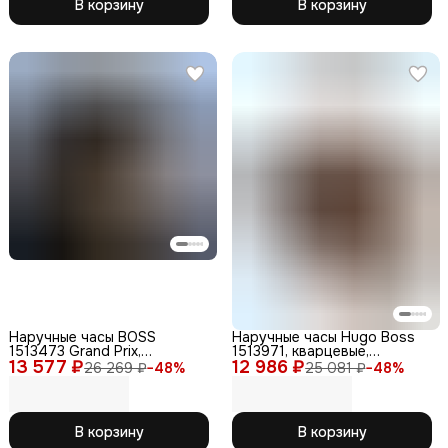
В корзину
В корзину
Наручные часы BOSS
Наручные часы Hugo Boss
1513473 Grand Prix,
1513971, кварцевые,
13 577 ₽
кварцевые,
12 986 ₽
водонепроницаемые,
26 269 ₽
−
48
%
25 081 ₽
−
48
%
водонепроницаемость
аналоговый циферблат
WR30, мужские
В корзину
В корзину