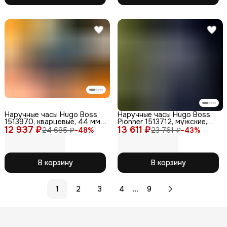
Наручные часы Hugo Boss
Наручные часы Hugo Boss
1513970, кварцевые, 44 мм,
Pionner 1513712, мужские,
12 937 ₽
WR50, нержавеющая сталь
13 611 ₽
кварцевые, WR50,
24 685 ₽
−
48
%
23 761 ₽
−
43
%
нержавеющая сталь
В корзину
В корзину
…
1
2
3
4
9