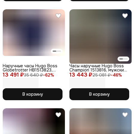
Наручные часы Hugo Boss
Часы наручные Hugo Boss
Globetrotter HB1513823,
Champion 1513816, мужские,
13 491 ₽
кварцевые, WR100,
13 443 ₽
кожаный ремешок, черные
35 640 ₽
−
62
%
25 081 ₽
−
46
%
аналоговый циферблат
В корзину
В корзину