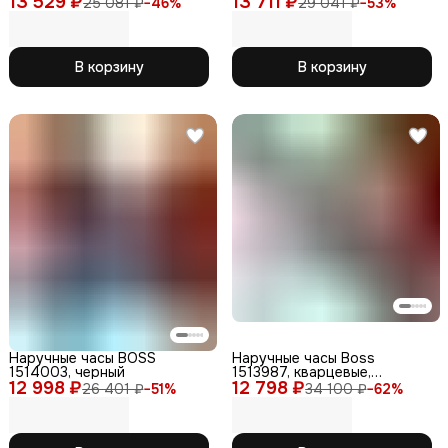
13 529 ₽
13 711 ₽
25 081 ₽
−
46
%
29 041 ₽
−
53
%
нержавеющая сталь
В корзину
В корзину
Наручные часы BOSS
Наручные часы Boss
1514003, черный
1513987, кварцевые,
12 998 ₽
12 798 ₽
натуральная кожа,
26 401 ₽
−
51
%
34 100 ₽
−
62
%
аналоговый циферблат,
черные