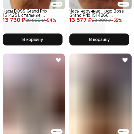
Часы BOSS Grand Prix
Часы наручные Hugo Boss
1514251, стальные,
Grand Prix 1514266,
13 730 ₽
хронограф, с браслетом
13 577 ₽
кварцевые, нержавеющая
29 900 ₽
−
54
%
29 900 ₽
−
55
%
сталь
В корзину
В корзину