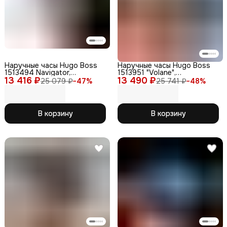
Наручные часы Hugo Boss
Наручные часы Hugo Boss
1513494 Navigator,
1513951 "Volane",
13 416 ₽
кварцевые, кожаный
13 490 ₽
нержавеющая сталь, с
25 079 ₽
−
47
%
25 741 ₽
−
48
%
ремешок, WR50, мужские
хронографом
В корзину
В корзину