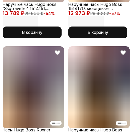
Наручные часы Hugo Boss
Наручные часы Hugo Boss
"Skytraveller" 1514151,
1514170, кварцевые,
13 789 ₽
кварцевые, хронограф,
12 973 ₽
нержавеющая сталь, WR50,
29 900 ₽
−
54
%
29 900 ₽
−
57
%
стальные, серые
аналоговые
В корзину
В корзину
Часы Hugo Boss Runner
Наручные часы Hugo Boss