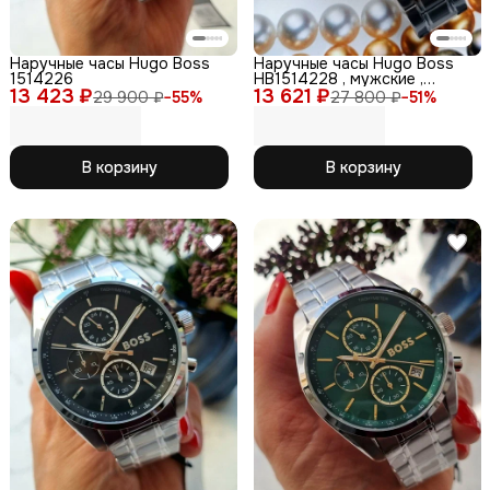
Наручные часы Hugo Boss
Наручные часы Hugo Boss
1514226
HB1514228 , мужские ,
13 423 ₽
13 621 ₽
кварцевые , с
29 900 ₽
−
55
%
27 800 ₽
−
51
%
функциональностью
хронографа.
В корзину
В корзину