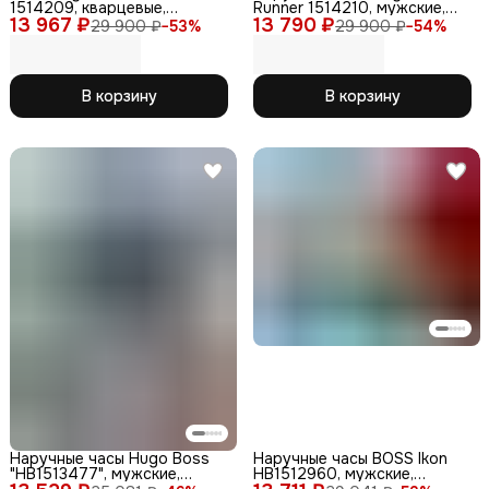
1514209, кварцевые,
Runner 1514210, мужские,
13 967 ₽
водонепроницаемость,
13 790 ₽
кварцевые
29 900 ₽
−
53
%
29 900 ₽
−
54
%
мужские
В корзину
В корзину
Наручные часы Hugo Boss
Наручные часы BOSS Ikon
"HB1513477", мужские,
HB1512960, мужские,
кварцевые, WR30,
золотистые, кварцевые