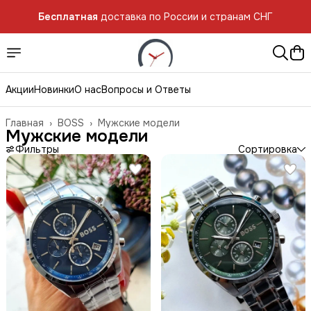
Бесплатная
доставка по России и странам СНГ
Бесплатная
доставка по России и странам СНГ
Акции
Новинки
О нас
Вопросы и Ответы
Главная
›
BOSS
›
Мужские модели
Мужские модели
Фильтры
Сортировка