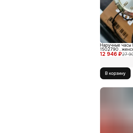
Наручные часы
1502790 , женс
12 946 ₽
,из коллекции C
27 9
В корзину