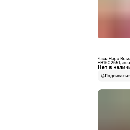
Часы Hugo Boss
HB1502551, жен
Нет в налич
IP покрытие, н
сталь
Подписатьс