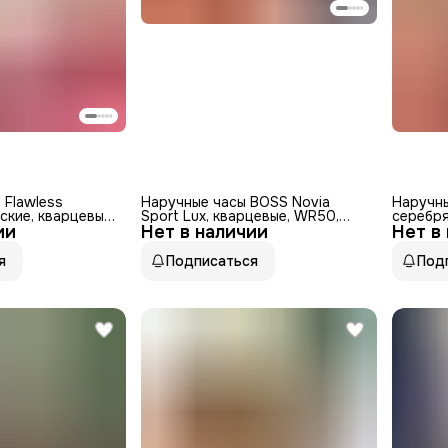
 Flawless
Наручные часы BOSS Novia
Наручны
ские, кварцевые,
Sport Lux, кварцевые, WR50,
серебр
ии
ержавеющая
Нет в наличии
серебристый, нержавеющая
Нет в
сталь
я
Подписаться
Под