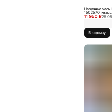
Наручные часы 
1502570, кварц
11 950 ₽
WR30
25 08
В корзину