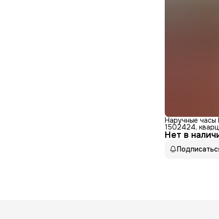
Наручные часы
1502424, кварц
Нет в налич
WR30, нержаве
Подписатьс