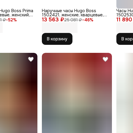
Hugo Boss Prima
Наручные часы Hugo Boss
Часы Hu
евые, женский,
1502421, женские, кварцевые,
1502530
13 563 ₽
бесшумный механизм,
11 890
нержав
1 ₽
−
52
%
25 081 ₽
−
46
%
серебристый
В корзину
В кор