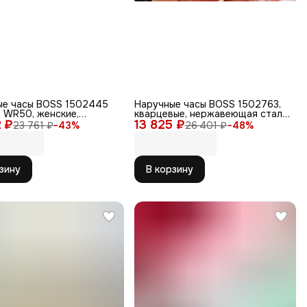
ые часы BOSS 1502445
Наручные часы BOSS 1502763,
e WR50, женские,
кварцевые, нержавеющая сталь,
2 ₽
ые, с кристаллами
13 825 ₽
бесшумный механизм
23 761 ₽
−
43
%
26 401 ₽
−
48
%
ki
зину
В корзину