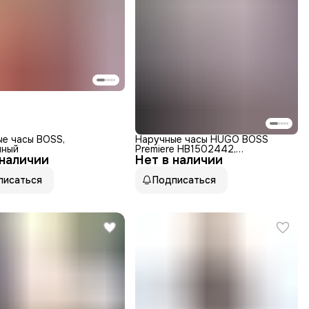
е часы BOSS,
Наручные часы HUGO BOSS
яный
Premiere HB1502442,
 наличии
Нет в наличии
серебряный
писаться
Подписаться