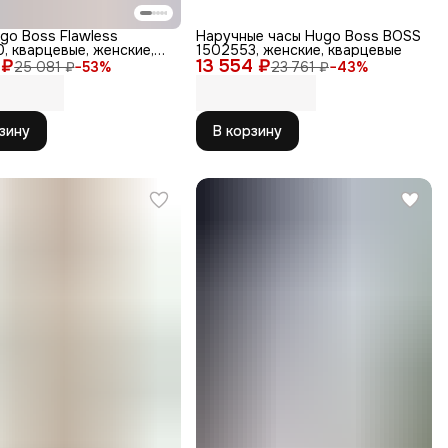
go Boss Flawless
Наручные часы Hugo Boss BOSS
, кварцевые, женские,
1502553, женские, кварцевые
 ₽
еющая сталь, WR30
13 554 ₽
25 081 ₽
−
53
%
23 761 ₽
−
43
%
зину
В корзину