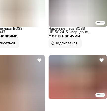
ые часы BOSS
Наручные часы BOSS
417
HB1502415, кварцевые,
 наличии
Нет в наличии
аналоговый циферблат, IP
покрытие
писаться
Подписаться