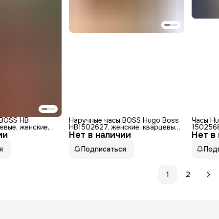
 BOSS HB
Наручные часы BOSS Hugo Boss
Часы Hu
евые, женские,
HB1502627, женские, кварцевые,
1502568
ии
ющая сталь
Нет в наличии
нержавеющая сталь, WR30,
Нет в
нержав
чёрные
серебри
я
Подписаться
Под
1
2