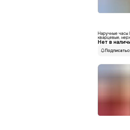
Наручные часы 
кварцевые, нер
Нет в налич
золотистый цв
Подписатьс