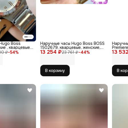
 Hugo Boss
Наручные часы Hugo Boss BOSS
Наручн
кие , кварцевые
1502679, кварцевые, женские,
Premier
andor
13 254 ₽
нержавеющая сталь,
13 53
кварцев
00 ₽
−
54
%
23 761 ₽
−
44
%
золотистые
Swarovs
В корзину
В кор