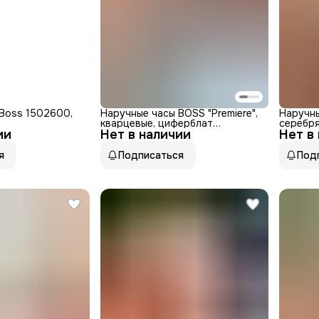
Boss 1502600,
Наручные часы BOSS "Premiere",
Наручны
кварцевые, циферблат
серебр
ии
Нет в наличии
аналоговый, женские
Нет в
я
Подписаться
Под