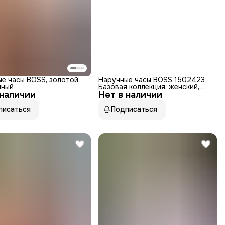
е часы BOSS, золотой,
Наручные часы BOSS 1502423
яный
Базовая коллекция, женский,
 наличии
Нет в наличии
нержавеющая сталь, циферблат
аналоговый, стрелки
писаться
Подписаться