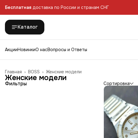
Бесплатная
доставка по России и странам СНГ
Бесплатная
доставка по России и странам СНГ
Каталог
Акции
Новинки
О нас
Вопросы и Ответы
Главная
›
BOSS
›
Женские модели
Женские модели
Фильтры
Сортировка