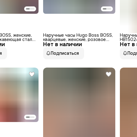
BOSS, женские,
Наручные часы Hugo Boss BOSS,
Наручн
жавеющая сталь,
кварцевые, женские, розовое
HB1502
ии
ет
Нет в наличии
золото
Нет в
я
Подписаться
Под