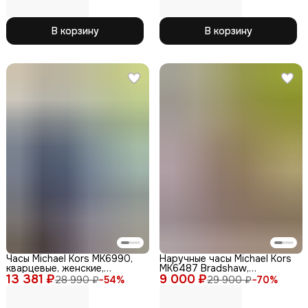
силикон
В корзину
В корзину
Часы Michael Kors MK6990,
Наручные часы Michael Kors
кварцевые, женские,
MK6487 Bradshaw,
13 381 ₽
нержавеющая сталь,
9 000 ₽
кварцевые, золотистые
28 990 ₽
−
54
%
29 900 ₽
−
70
%
серебряные