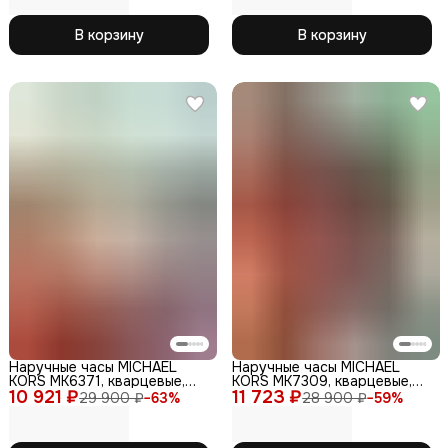
В корзину
В корзину
Наручные часы MICHAEL
Наручные часы MICHAEL
KORS MK6371, кварцевые,
KORS MK7309, кварцевые,
10 921 ₽
женские, ремешок из
11 723 ₽
водонепрониц., женские
29 900 ₽
−
63
%
28 900 ₽
−
59
%
нержавеющей стали