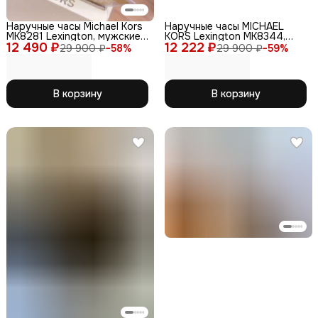
Наручные часы Michael Kors
Наручные часы MICHAEL
MK8281 Lexington, мужские,
KORS Lexington MK8344,
12 490 ₽
золотые, кварцевые, 44мм
12 222 ₽
кварцевые, нержавеющая
29 900 ₽
−
58
%
29 900 ₽
−
59
%
сталь
В корзину
В корзину