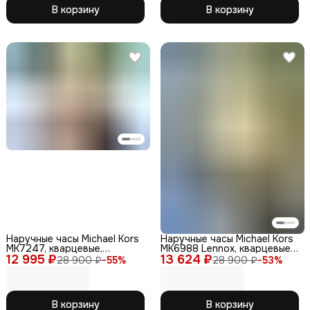
В корзину
В корзину
Наручные часы Michael Kors
Наручные часы Michael Kors
MK7247, кварцевые,
MK6988 Lennox, кварцевые,
12 995 ₽
женские, нержавеющая
13 624 ₽
нержавеющая сталь,
28 900 ₽
−
55
%
28 900 ₽
−
53
%
сталь, силикон, черные
женские
В корзину
В корзину