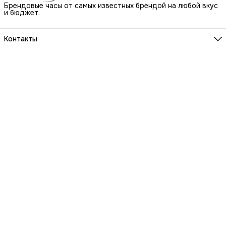
Брендовые часы от самых известных брендой на любой вкус
и бюджет.
Контакты
Наш Шоу-Рум:
Санкт-Петербург, БЦ Аквилон, ул. Новолитовская, д. 15 А
Телефон
8 (800) 550-07-97
Мы работаем
ПН-ВС с 10 до 21 по предварительной записи
Эл. почта
igowatch@yandex.ru