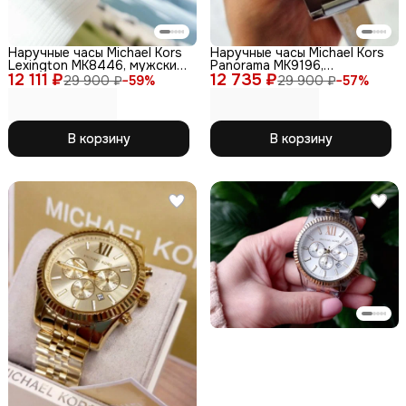
Наручные часы Michael Kors
Наручные часы Michael Kors
Lexington MK8446, мужские,
Panorama MK9196,
12 111 ₽
кварцевый механизм,
12 735 ₽
нержавеющая сталь,
29 900 ₽
−
59
%
29 900 ₽
−
57
%
золотые
серебристый
В корзину
В корзину