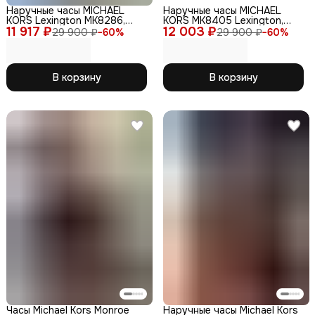
Наручные часы MICHAEL
Наручные часы MICHAEL
KORS Lexington MK8286,
KORS MK8405 Lexington,
11 917 ₽
кварцевые, WR100,
12 003 ₽
кварцевые,
29 900 ₽
−
60
%
29 900 ₽
−
60
%
аналоговый циферблат
водонепроницаемые, IP-
покрытие
В корзину
В корзину
Часы Michael Kors Monroe
Наручные часы Michael Kors