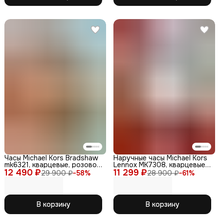
Часы Michael Kors Bradshaw
Наручные часы Michael Kors
mk6321, кварцевые, розовое
Lennox MK7308, кварцевые,
12 490 ₽
золото
11 299 ₽
женские
29 900 ₽
−
58
%
28 900 ₽
−
61
%
В корзину
В корзину