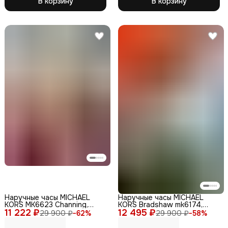
В корзину
В корзину
Наручные часы MICHAEL
Наручные часы MICHAEL
KORS MK6623 Channing,
KORS Bradshaw mk6174,
11 222 ₽
женские, кварцевые, корпус
12 495 ₽
кварцевые, хронограф,
29 900 ₽
−
62
%
29 900 ₽
−
58
%
и ремешок из нерж. стали
WR100, 36мм, женские