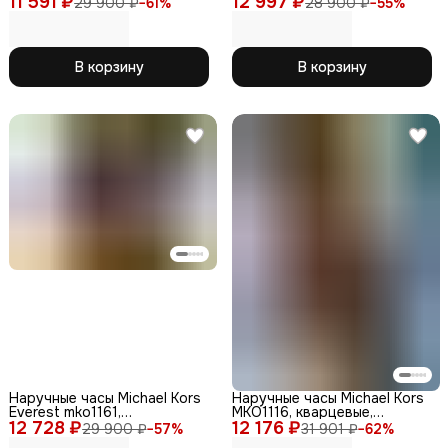
11 591 ₽
12 997 ₽
29 900 ₽
−
61
%
28 900 ₽
−
55
%
нержавеющая сталь
мужские
В корзину
В корзину
Наручные часы Michael Kors
Наручные часы Michael Kors
Everest mko1161,
MKO1116, кварцевые,
12 728 ₽
серебристый корпус,
12 176 ₽
женские, водонепр.,
29 900 ₽
−
57
%
31 901 ₽
−
62
%
нержавеющая сталь и
стильный дизайн