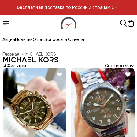
Бесплатная
доставка по России и странам СНГ
Бесплатная
доставка по России и странам СНГ
Акции
Новинки
О нас
Вопросы и Ответы
Главная
›
MICHAEL KORS
MICHAEL KORS
Фильтры
Сортировка