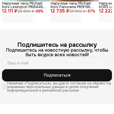
Наручные часы Michael
Наручные часы Michael
Наручны
Kors Lexington MK8446,
Kors Panorama MK9196,
KORS Le
12 111 ₽
мужские, кварцевый
12 735 ₽
нержавеющая сталь,
12 222
кварцев
29 900 ₽
−
59
%
29 900 ₽
−
57
%
механизм, золотые
серебристый
сталь
Подпишитесь на рассылку
Подпишитесь на новостную рассылку, чтобы
быть вкурсе всех новостей!
Подписаться
Нажимая «Подписаться», вы даете согласие на обработку
указанных персональных данных в целях получения
информационной и рекламной рассылки