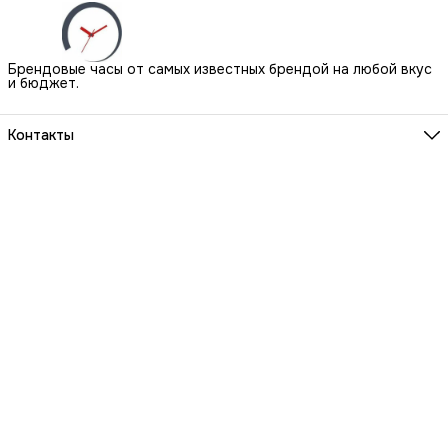
Брендовые часы от самых известных брендой на любой вкус
и бюджет.
Контакты
Наш Шоу-Рум:
Санкт-Петербург, БЦ Аквилон, ул. Новолитовская, д. 15 А
Телефон
8 (800) 550-07-97
Мы работаем
ПН-ВС с 10 до 21 по предварительной записи
Эл. почта
igowatch@yandex.ru