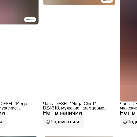
DIESEL "Mega
Часы DIESEL "Mega Chief"
Часы DI
мужские,
DZ4318, мужские, кварцевые,
мужские
ии
ронографом,
Нет в наличии
водонепроницаемые, черные
Нет в
ремешо
я
Подписаться
Под