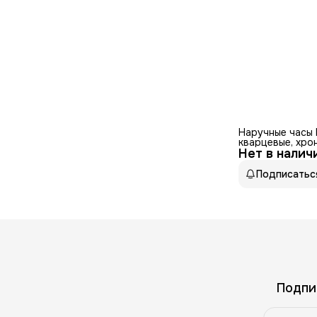
Наручные часы 
кварцевые, хро
Нет в налич
секундомер,
водонепроница
стрелок
Подписатьс
Подпи