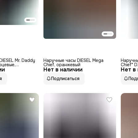
DIESEL Mr. Daddy
Наручные часы DIESEL Mega
Наручны
рцевые,
Chief, оранжевый
Chief" 
ии
ундомер,
Нет в наличии
Нет в
стальн
емые, подсветка
й
я
Подписаться
Под