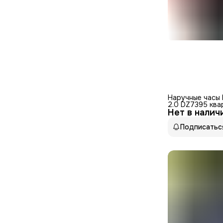
Наручные часы 
2.0 DZ7395 ква
Нет в налич
хронограф, сек
водонепроница
стрелок, черны
Подписатьс