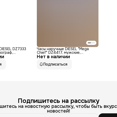
DIESEL DZ7333
Часы наручные DIESEL "Mega
нограф,
Chief" DZ4417, мужские,
ии
Нет в наличии
серебро, синие, нержавеющая
емые, подсветка
сталь
я
Подписаться
Подпишитесь на рассылку
шитесь на новостную рассылку, чтобы быть вкурс
новостей!