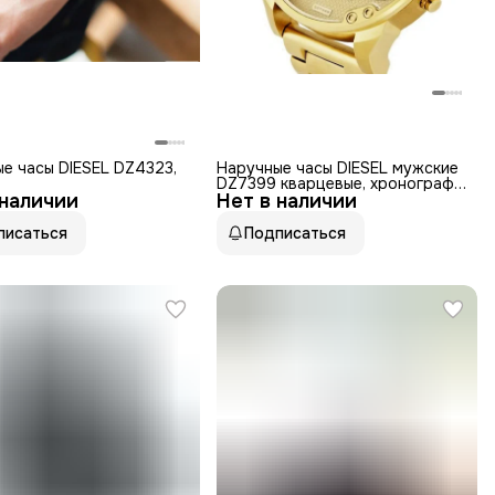
е часы DIESEL DZ4323,
Наручные часы DIESEL мужские
DZ7399 кварцевые, хронограф,
 наличии
Нет в наличии
секундомер,
водонепроницаемые, золотой
писаться
Подписаться