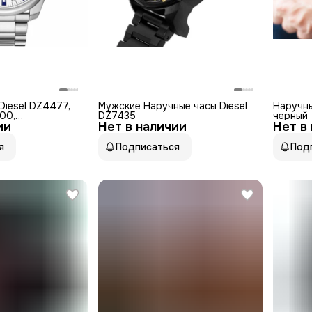
Diesel DZ4477,
Мужские Наручные часы Diesel
Наручны
00,
DZ7435
черный
ии
таль, PVD
Нет в наличии
Нет в
я
Подписаться
Под