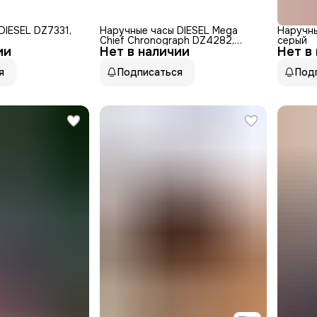
DIESEL DZ7331,
Наручные часы DIESEL Mega
Наручны
Chief Chronograph DZ4282,
серый
ии
Нет в наличии
кварцевые, мужские,
Нет в
нержавеющая сталь
я
Подписаться
Под