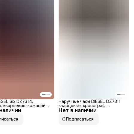
ESEL Six DZ7314,
Наручные часы DIESEL DZ7311
, кварцевые, кожаный
кварцевые, хронограф,
 наличии
к, WR30
Нет в наличии
секундомер,
водонепроницаемые, подсветка
стрелок
писаться
Подписаться