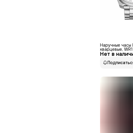
Наручные часы 
кварцевые, WR1
Нет в налич
нержавеющая с
покрытие
Подписатьс