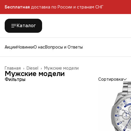
Бесплатная
доставка по России и странам СНГ
Бесплатная
доставка по России и странам СНГ
Каталог
Акции
Новинки
О нас
Вопросы и Ответы
Главная
›
Diesel
›
Мужские модели
Мужские модели
Фильтры
Сортировка