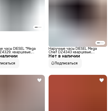
е часы DIESEL "Mega
Наручные часы DIESEL Mega
DZ4329, кварцевые,
Chief DZ4343 кварцевые,
 наличии
ые
Нет в наличии
хронограф, секундомер,
водонепроницаемые, подсветка
стрелок, черный
писаться
Подписаться