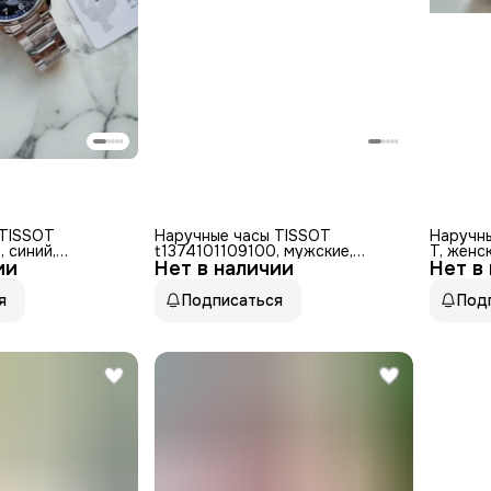
 TISSOT
Наручные часы TISSOT
Наручны
, синий,
t1374101109100, мужские,
T, женс
ии
Нет в наличии
швейцарские кварцевые,
Нет в
WR100
сапфир
я
Подписаться
Под