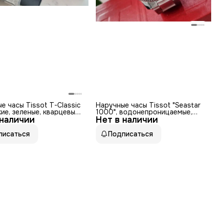
е часы Tissot T-Classic
Наручные часы Tissot "Seastar
кие, зеленые, кварцевые,
1000", водонепроницаемые,
 наличии
Нет в наличии
сапфировое стекло, мужские
писаться
Подписаться