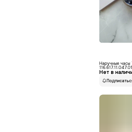
Наручные часы
116.617.11.047.01
Нет в налич
серебряный
Подписатьс