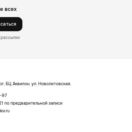
е всех
саться
 рассылки
г, БЦ Аквилон, ул. Новолитовская,
7-97
21 по предварительной записи
ex.ru