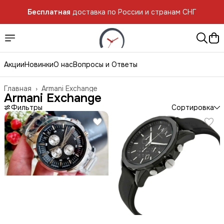
Бесплатная
доставка по России и странам СНГ
Бесплатная
доставка по России и странам СНГ
Акции
Новинки
О нас
Вопросы и Ответы
Главная
›
Armani Exchange
Armani Exchange
Фильтры
Сортировка