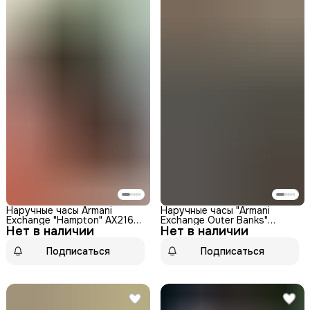
Наручные часы Armani
Наручные часы "Armani
Exchange "Hampton" AX2164,
Exchange Outer Banks"
Нет в наличии
кварцевые, мужские,
Нет в наличии
AX1605, мужские,
стальные, WR50
кварцевые, WR50,
нержавеющая сталь
Подписаться
Подписаться