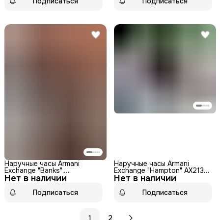
Подписаться
Подписаться
Наручные часы Armani
Наручные часы Armani
Exchange "Banks",
Exchange "Hampton" AX2132,
Нет в наличии
кварцевые, WR50,
Нет в наличии
мужские, кварцевые, WR50,
нержавеющая сталь, серые
аналоговый циферблат
Подписаться
Подписаться
1
2