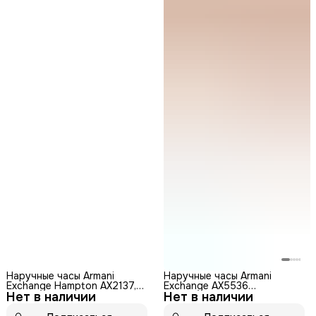
Наручные часы Armani
Наручные часы Armani
Exchange Hampton AX2137,
Exchange AX5536
Нет в наличии
мужские, аналоговый
Нет в наличии
кварцевые,
циферблат, бесшумный
водонепроницаемые
механизм