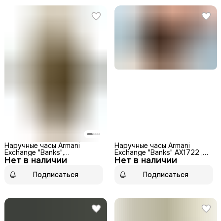
Наручные часы Armani
Наручные часы Armani
Exchange "Banks",
Exchange "Banks" AX1722 ,
Нет в наличии
кварцевые, мужские,
Нет в наличии
мужские, кварцевые, WR50
золотистый
Подписаться
Подписаться