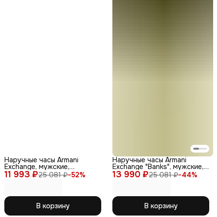
Наручные часы Armani
Наручные часы Armani
Exchange, мужские,
Exchange "Banks", мужские,
11 993 ₽
кварцевые,
13 990 ₽
золотые, кварцевые
25 081 ₽
−
52
%
25 081 ₽
−
44
%
водонепроницаемые,
аналоговый циферблат
В корзину
В корзину