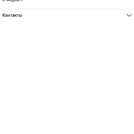
Контакты
Наш Шоу-Рум:
Санкт-Петербург, БЦ Аквилон, ул. Новолитовская, д. 15 А
Телефон
8 (800) 550-07-97
Мы работаем
ПН-ВС с 10 до 21 по предварительной записи
Эл. почта
igowatch@yandex.ru