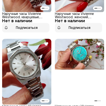
Наручные часы Vivienne
Наручные часы Vivienne
Westwood, кварцевые,
Westwood, женский,
Нет в наличии
бесшумный механизм,
Нет в наличии
аналоговый циферблат,
женский, нержавеющая
нержавеющая сталь
сталь
Подписаться
Подписаться