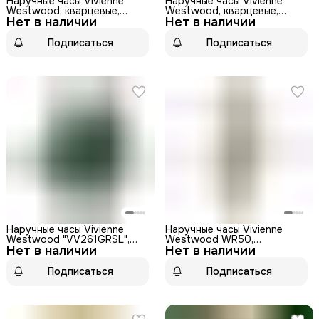
Наручные часы Vivienne
Наручные часы Vivienne
Westwood, кварцевые,
Westwood, кварцевые,
Нет в наличии
нержавеющая сталь,
Нет в наличии
женские, нержавеющая
женские, серебристые
сталь
Подписаться
Подписаться
Наручные часы Vivienne
Наручные часы Vivienne
Westwood "VV261GRSL",
Westwood WR50,
Нет в наличии
кварцевые, женские,
Нет в наличии
кварцевые, женские,
бесшумный механизм
золотистый циферблат
Подписаться
Подписаться