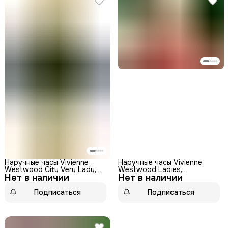
Наручные часы Vivienne
Наручные часы Vivienne
Westwood City Very Lady,
Westwood Ladies,
Нет в наличии
женские, кварцевый
Нет в наличии
кварцевые, бесшумный
механизм, нерж. сталь
механизм, нержавеющая
сталь
Подписаться
Подписаться