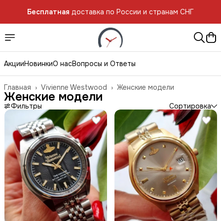
Бесплатная
доставка по России и странам СНГ
Бесплатная
доставка по России и странам СНГ
Акции
Новинки
О нас
Вопросы и Ответы
Главная
›
Vivienne Westwood
›
Женские модели
Женские модели
Фильтры
Сортировка