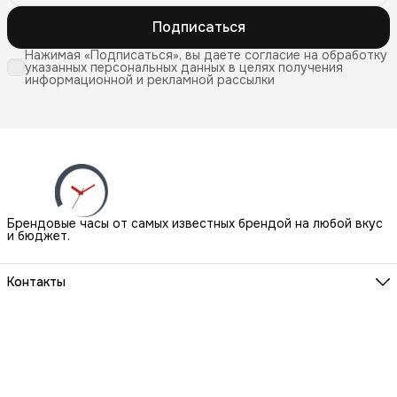
Подписаться
Нажимая «Подписаться», вы даете согласие на обработку
указанных персональных данных в целях получения
информационной и рекламной рассылки
Брендовые часы от самых известных брендой на любой вкус
и бюджет.
Контакты
Наш Шоу-Рум:
Санкт-Петербург, БЦ Аквилон, ул. Новолитовская, д. 15 А
Телефон
8 (800) 550-07-97
Мы работаем
ПН-ВС с 10 до 21 по предварительной записи
Эл. почта
igowatch@yandex.ru