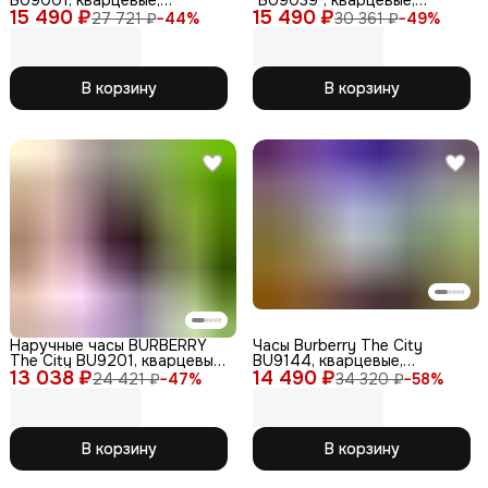
BU9001, кварцевые,
"BU9039", кварцевые,
15 490 ₽
нержавеющая сталь,
15 490 ₽
водонепроницаемые,
27 721 ₽
−
44
%
30 361 ₽
−
49
%
сапфировое стекло, WR50
сапфировое стекло
В корзину
В корзину
Наручные часы BURBERRY
Часы Burberry The City
The City BU9201, кварцевые,
BU9144, кварцевые,
13 038 ₽
женские, сапфир.,
14 490 ₽
сапфировое стекло,
24 421 ₽
−
47
%
34 320 ₽
−
58
%
нержавеющая сталь
женские, нержавеющая
сталь
В корзину
В корзину