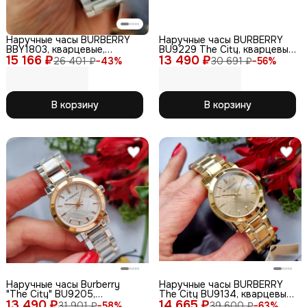
Наручные часы BURBERRY
Наручные часы BURBERRY
BBY1803, кварцевые,
BU9229 The City, кварцевые,
15 166 ₽
женские, светло-розового
13 490 ₽
с сапфировым стеклом,
26 401 ₽
−
43
%
30 691 ₽
−
56
%
цвета
серебристые
В корзину
В корзину
Наручные часы Burberry
Наручные часы BURBERRY
"The City" BU9205,
The City BU9134, кварцевые,
13 490 ₽
кварцевые, женские, корпус
14 665 ₽
сапфировое стекло, WR50
31 901 ₽
−
58
%
39 600 ₽
−
63
%