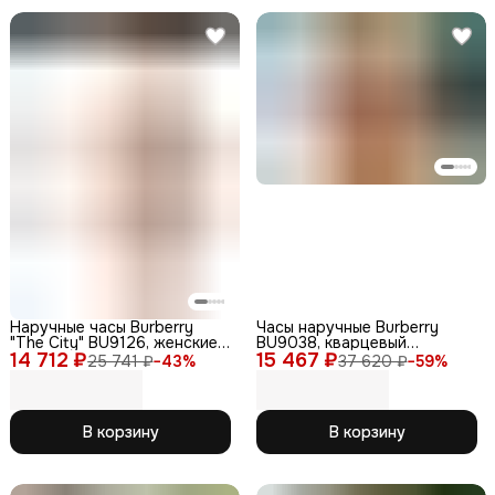
Наручные часы Burberry
Часы наручные Burberry
"The City" BU9126, женские,
BU9038, кварцевый
14 712 ₽
кварцевые,
15 467 ₽
механизм, сапфировое
25 741 ₽
−
43
%
37 620 ₽
−
59
%
водонепроницаемые,
стекло, WR50, PVD
золотистые
покрытие
В корзину
В корзину