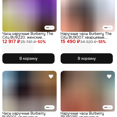
Часы наручные Burberry The
Наручные часы Burberry The
City BU9220, женские,
City BU9007, кварцевые,
12 917 ₽
кварцевые, сапфировое
15 490 ₽
сапфировое стекло
25 741 ₽
−
50
%
34 320 ₽
−
55
%
стекло
В корзину
В корзину
Часы наручные Burberry
Наручные часы Burberry