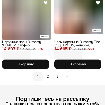
Наручные часы Burberry
Часы наручные Burberry The
"BU9115", сапфир,
City BU9105, женские,
14 697 ₽
нержавеющая сталь,
14 665 ₽
кварцевые, серебристо-
42 240 ₽
−
65
%
32 868 ₽
−
55
%
водонепроницаемые,
золотые
женские
В корзину
В корзину
1
2
3
Подпишитесь на рассылку
Подпишитесь на новостную рассылку, чтобы