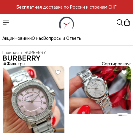
Бесплатная
доставка по России и странам СНГ
Бесплатная
доставка по России и странам СНГ
Акции
Новинки
О нас
Вопросы и Ответы
Главная
›
BURBERRY
BURBERRY
Фильтры
Сортировка