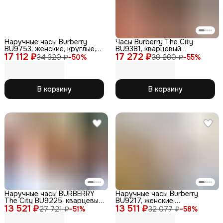
Наручные часы Burberry
Часы Burberry The City
BU9753, женские, круглые,
BU9381, кварцевый
17 112 ₽
аналоговые, кварцевые, IP
17 272 ₽
механизм, сапфировое
34 320 ₽
−
50
%
38 280 ₽
−
55
%
покрытие
стекло, WR50,
нержавеющая сталь, серые
В корзину
В корзину
Наручные часы BURBERRY
Наручные часы Burberry
The City BU9225, кварцевые,
BU9217, женские,
13 521 ₽
бесшумный механизм
13 511 ₽
сапфировое стекло,
27 721 ₽
−
51
%
32 077 ₽
−
58
%
нержавеющая сталь, WR50