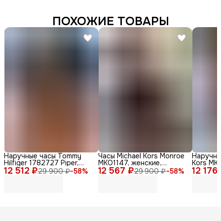
ПОХОЖИЕ ТОВАРЫ
Наручные часы Tommy
Часы Michael Kors Monroe
Наручны
Hilfiger 1782727 Piper,
MKO1147, женские,
Kors MKO
12 512 ₽
женские, кварцевые,
12 567 ₽
кварцевые, дизайн Zebra
12 176
женские,
29 900 ₽
−
58
%
29 900 ₽
−
58
%
нержавеющая сталь,
Print
стильны
диаметр 36мм