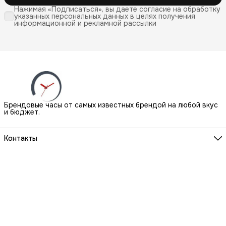
Нажимая «Подписаться», вы даете согласие на обработку
указанных персональных данных в целях получения
информационной и рекламной рассылки
Брендовые часы от самых известных брендой на любой вкус
и бюджет.
Контакты
Наш Шоу-Рум:
Санкт-Петербург, БЦ Аквилон, ул. Новолитовская, д. 15 А
Телефон
8 (800) 550-07-97
Мы работаем
ПН-ВС с 10 до 21 по предварительной записи
Эл. почта
igowatch@yandex.ru