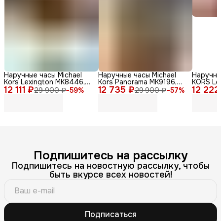
Наручные часы Michael
Наручные часы Michael
Наручны
Kors Lexington MK8446,
Kors Panorama MK9196,
KORS Le
12 111 ₽
мужские, кварцевый
12 735 ₽
нержавеющая сталь,
12 222
кварцев
29 900 ₽
−
59
%
29 900 ₽
−
57
%
механизм, золотые
серебристый
сталь
Подпишитесь на рассылку
Подпишитесь на новостную рассылку, чтобы
быть вкурсе всех новостей!
Подписаться