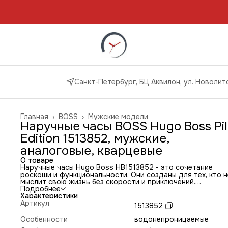
Санкт-Петербург, БЦ Аквилон, ул. Новолито
Главная
›
BOSS
›
Мужские модели
Наручные часы BOSS Hugo Boss Pil
Edition 1513852, мужские,
аналоговые, кварцевые
О товаре
Наручные часы Hugo Boss HB1513852 - это сочетание
роскоши и функциональности. Они созданы для тех, кто н
мыслит свою жизнь без скорости и приключений.
Дизайн часов выполнен в авиационном стиле, что придае
Подробнее
особый шик и элегантность. Корпус часов изготовлен из
Характеристики
нержавеющей стали, а ремешок - из натуральной кожи
Артикул
1513852
коричневого цвета.
Особенностью часов является окошко даты, расположен
Особенности
водонепроницаемые
в положении 4 часа. Это делает их еще более