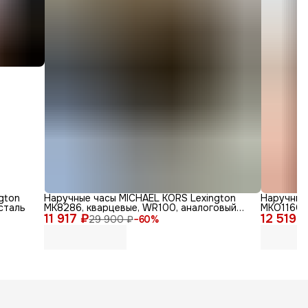
gton
Наручные часы MICHAEL KORS Lexington
Наручные 
сталь
MK8286, кварцевые, WR100, аналоговый
MKO1160,
11 917 ₽
циферблат
12 519 
29 900 ₽
−
60
%