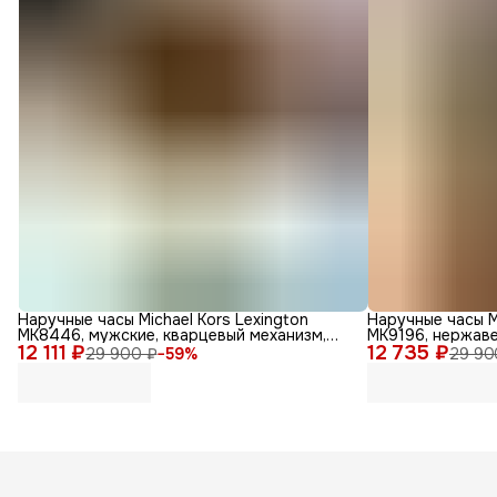
Наручные часы Michael Kors Lexington
Наручные часы M
MK8446, мужские, кварцевый механизм,
MK9196, нержав
12 111 ₽
золотые
12 735 ₽
29 900 ₽
−
59
%
29 90