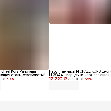
ichael Kors Panorama
Наручные часы MICHAEL KORS Lexin
еющая сталь, серебристый
MK8344, кварцевые, нержавеющая 
12 222 ₽
0 ₽
−
57
%
29 900 ₽
−
59
%