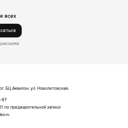
е всех
саться
 рассылки
г, БЦ Аквилон, ул. Новолитовская,
7-97
21 по предварительной записи
ex.ru