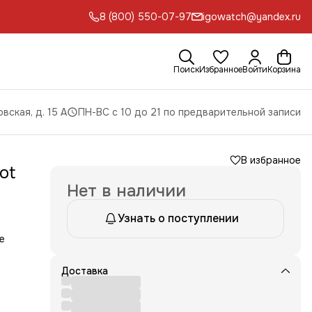
8 (800) 550-07-97
igowatch@yandex.ru
Поиск
Избранное
Войти
Корзина
вская, д. 15 А
ПН-ВС с 10 до 21 по предварительной записи
В избранное
ot
Нет в наличии
Узнать о поступлении
е
т им
Доставка
ное