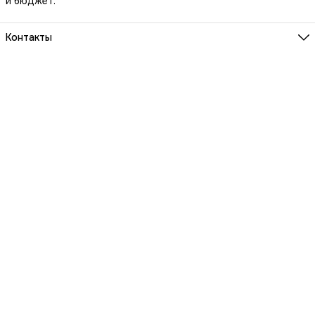
и бюджет.
Контакты
Наш Шоу-Рум:
Санкт-Петербург, БЦ Аквилон, ул. Новолитовская, д. 15 А
Телефон
8 (800) 550-07-97
Мы работаем
ПН-ВС с 10 до 21 по предварительной записи
Эл. почта
igowatch@yandex.ru