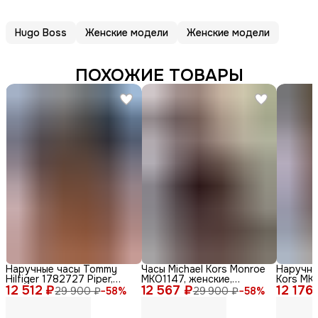
Hugo Boss
Женские модели
Женские модели
ПОХОЖИЕ ТОВАРЫ
Наручные часы Tommy
Часы Michael Kors Monroe
Наручны
Hilfiger 1782727 Piper,
MKO1147, женские,
Kors MKO
12 512 ₽
женские, кварцевые,
12 567 ₽
кварцевые, дизайн Zebra
12 176
женские,
29 900 ₽
−
58
%
29 900 ₽
−
58
%
нержавеющая сталь,
Print
стильны
диаметр 36мм