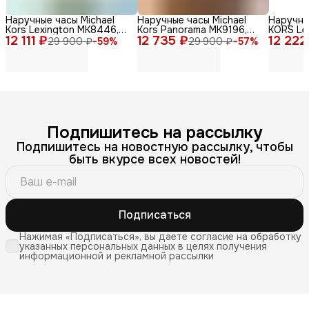
Наручные часы Michael
Наручные часы Michael
Наручны
Kors Lexington MK8446,
Kors Panorama MK9196,
KORS Le
12 111 ₽
мужские, кварцевый
12 735 ₽
нержавеющая сталь,
12 222
кварцев
29 900 ₽
−
59
%
29 900 ₽
−
57
%
механизм, золотые
серебристый
сталь
Подпишитесь на рассылку
Подпишитесь на новостную рассылку, чтобы
быть вкурсе всех новостей!
Подписаться
Нажимая «Подписаться», вы даете согласие на обработку
указанных персональных данных в целях получения
информационной и рекламной рассылки