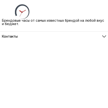
Брендовые часы от самых известных брендой на любой вкус
и бюджет.
Контакты
Наш Шоу-Рум:
Санкт-Петербург, БЦ Аквилон, ул. Новолитовская, д. 15 А
Телефон
8 (800) 550-07-97
Мы работаем
ПН-ВС с 10 до 21 по предварительной записи
Эл. почта
igowatch@yandex.ru