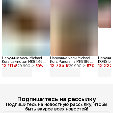
Наручные часы Michael
Наручные часы Michael
Наручны
Kors Lexington MK8446,
Kors Panorama MK9196,
KORS Le
12 111 ₽
мужские, кварцевый
12 735 ₽
нержавеющая сталь,
12 222
кварцев
29 900 ₽
−
59
%
29 900 ₽
−
57
%
механизм, золотые
серебристый
сталь
Подпишитесь на рассылку
Подпишитесь на новостную рассылку, чтобы
быть вкурсе всех новостей!