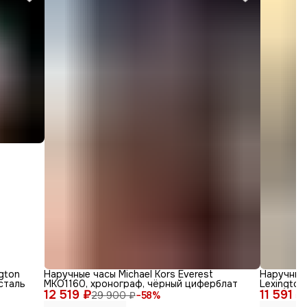
gton
Наручные часы Michael Kors Everest
Наручные
сталь
MKO1160, хронограф, чёрный циферблат
Lexington
12 519 ₽
11 591 ₽
нержавею
29 900 ₽
−
58
%