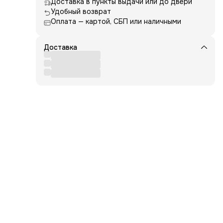
Доставка в пункты выдачи или до двери
Удобный возврат
м и
Оплата — картой, СБП или наличными
ощью
Доставка
ный
0
ни.
ер и