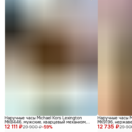
Наручные часы Michael Kors Lexington
Наручные часы M
MK8446, мужские, кварцевый механизм,
MK9196, нержав
12 111 ₽
золотые
12 735 ₽
29 900 ₽
−
59
%
29 90