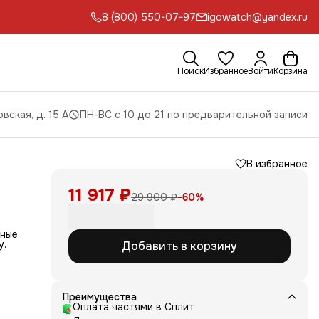
8 (800) 550-07-97
igowatch@yandex.ru
Поиск
Избранное
Войти
Корзина
вская, д. 15 А
ПН-ВС с 10 до 21 по предварительной записи
В избранное
11 917 ₽
29 900 ₽
−
60
%
ьные
у.
Добавить в корзину
енит
с
Преимущества
ту
Оплата частями в Сплит
на -