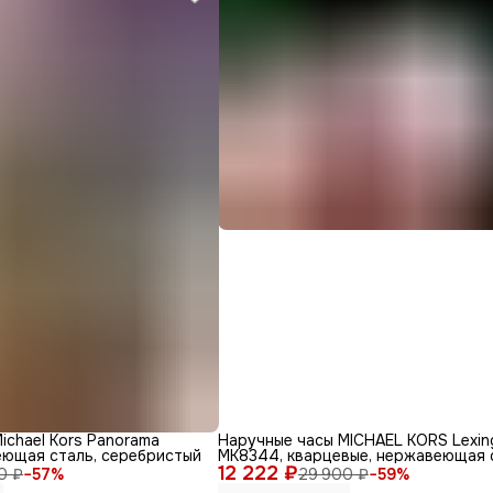
ichael Kors Panorama
Наручные часы MICHAEL KORS Lexin
еющая сталь, серебристый
MK8344, кварцевые, нержавеющая 
12 222 ₽
0 ₽
−
57
%
29 900 ₽
−
59
%