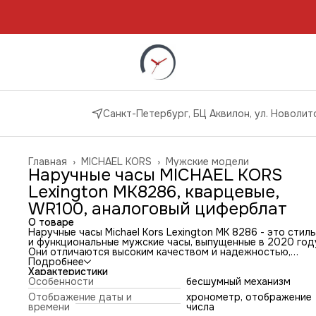
Санкт-Петербург, БЦ Аквилон, ул. Новолито
Главная
›
MICHAEL KORS
›
Мужские модели
Наручные часы MICHAEL KORS
Lexington MK8286, кварцевые,
WR100, аналоговый циферблат
О товаре
Наручные часы Michael Kors Lexington MK 8286 - это стил
и функциональные мужские часы, выпущенные в 2020 год
Они отличаются высоким качеством и надежностью,
благодаря чему станут отличным выбором для тех, кто ц
Подробнее
комфорт и стиль.
Характеристики
Часы имеют круглую форму и выполнены в классическом
Особенности
бесшумный механизм
черном цвете. Корпус изготовлен из нержавеющей стали 
Отображение даты и
хронометр, отображение
PVD покрытием, что обеспечивает долговечность и защи
времени
числа
от царапин. Диаметр корпуса составляет 45 мм, а толщи