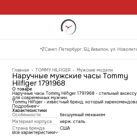
Санкт-Петербург, БЦ Аквилон, ул. Новолито
Главная
›
TOMMY HILFIGER
›
Мужские модели
Наручные мужские часы Tommy
Hilfiger 1791968
О товаре
Наручные часы Tommy Hilfiger 1791968 - стильный аксесс
для современных мужчин.
Tommy Hilfiger - известный бренд, который зарекомендов
себя на рынке аксессуаров благодаря высокому качеству
Подробнее
стильному дизайну своей продукции.
Характеристики
Часы Tommy Hilfiger оснащены точным кварцевым механи
Особенности
бесшумный механизм
который обеспечивает надежность и долговечность.
Материал корпуса
нерж. сталь
В заключении, наручные часы Tommy Hilfiger - это сочета
стиля, качества и функциональности. Они станут отличн
Страна бренда
США
подарком для себя или близкого человека, который цени
Все характеристики
комфорт, качество и элегантность.