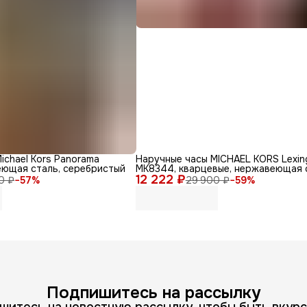
ichael Kors Panorama
Наручные часы MICHAEL KORS Lexin
еющая сталь, серебристый
MK8344, кварцевые, нержавеющая 
12 222 ₽
0 ₽
−
57
%
29 900 ₽
−
59
%
Подпишитесь на рассылку
шитесь на новостную рассылку, чтобы быть вкурс