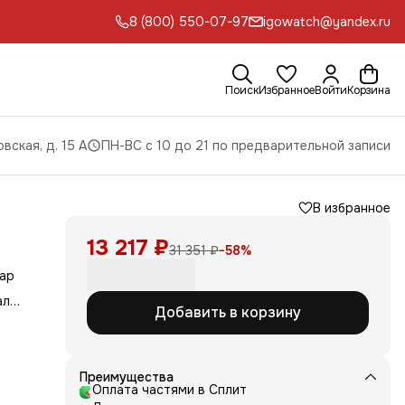
8 (800) 550-07-97
igowatch@yandex.ru
Поиск
Избранное
Войти
Корзина
вская, д. 15 А
ПН-ВС с 10 до 21 по предварительной записи
В избранное
13 217 ₽
31 351 ₽
−
58
%
уар
ал
Добавить в корзину
 и
змом,
ние
ым
Преимущества
т
Оплата частями в Сплит