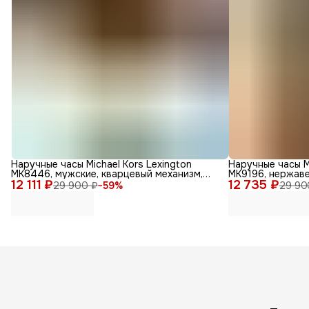
Наручные часы Michael Kors Lexington
Наручные часы M
MK8446, мужские, кварцевый механизм,
MK9196, нержав
12 111 ₽
золотые
12 735 ₽
29 900 ₽
−
59
%
29 90