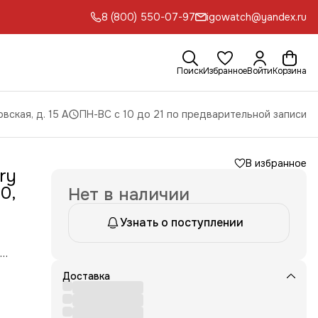
8 (800) 550-07-97
igowatch@yandex.ru
Поиск
Избранное
Войти
Корзина
вская, д. 15 А
ПН-ВС с 10 до 21 по предварительной записи
В избранное
ry
0,
Нет в наличии
Узнать о поступлении
Доставка