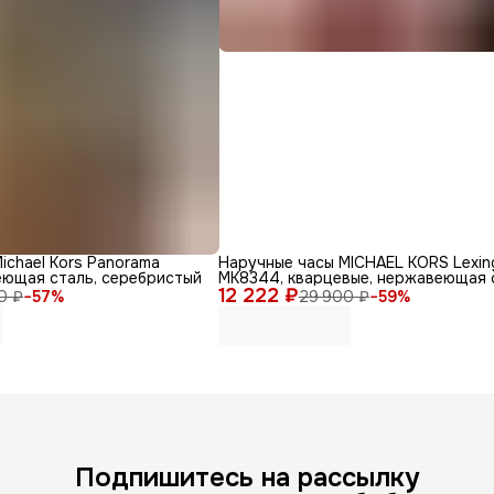
ichael Kors Panorama
Наручные часы MICHAEL KORS Lexin
еющая сталь, серебристый
MK8344, кварцевые, нержавеющая 
12 222 ₽
0 ₽
−
57
%
29 900 ₽
−
59
%
Подпишитесь на рассылку