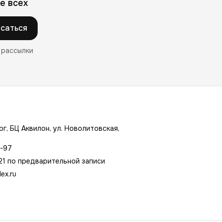
е всех
саться
 рассылки
г, БЦ Аквилон, ул. Новолитовская,
7-97
21 по предварительной записи
ex.ru