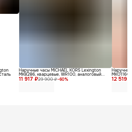
gton
Наручные часы MICHAEL KORS Lexington
Наручные 
сталь
MK8286, кварцевые, WR100, аналоговый
MKO1160,
11 917 ₽
циферблат
12 519 
29 900 ₽
−
60
%