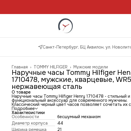
Санкт-Петербург, БЦ Аквилон, ул. Новолито
Главная
›
TOMMY HILFIGER
›
Мужские модели
Наручные часы Tommy Hilfiger Hen
1710478, мужские, кварцевые, WR5
нержавеющая сталь
О товаре
Наручные часы Tommy Hilfiger Henry 1710478 - стильный и
функциональный аксессуар для современного мужчины.
Классический черный цвет часов позволяет сочетать их с
любым стилем одежды, а нержавеющая сталь корпуса и
Подробнее
ремешка гарантирует долговечность и прочность
Характеристики
аксессуара.
Особенности
бесшумный механизм
Кварцевый механизм обеспечивает точность хода и
Диаметр корпуса
44
надежность в использовании, а минеральное стекло
защищает циферблат от царапин и повреждений.
Ширина ремешка
21