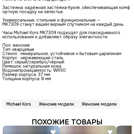
Застёжка: надёжная застёжка‑букле, обеспечивающая комф
ортную посадку на запястье.
Универсальные, стильные и функциональные —
MK7309 станут вашим верным спутником на каждый день.
Часы Michael Kors MK7309 подходят для повседневного
использования и добавляют образу элегантности.
Пoл: женcкие
Tип: квapцeвые
Cтeкло : минеральное, устойчивоe к бытовым царaпинaм
Коpпус : нepжавеющая сталь
Цвет: серый/серебро/чёрный
Ремешок: натуральная кожа
Водонепроницаемость: WR50
Размер корпуса: 37 мм
Толщина корпуса: 8 мм
Michael Kors
Женские модели
Женские модели
ПОХОЖИЕ ТОВАРЫ