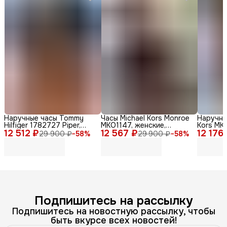
Наручные часы Tommy
Часы Michael Kors Monroe
Наручны
Hilfiger 1782727 Piper,
MKO1147, женские,
Kors MKO
12 512 ₽
женские, кварцевые,
12 567 ₽
кварцевые, дизайн Zebra
12 176
женские,
29 900 ₽
−
58
%
29 900 ₽
−
58
%
нержавеющая сталь,
Print
стильны
диаметр 36мм
Подпишитесь на рассылку
Подпишитесь на новостную рассылку, чтобы
быть вкурсе всех новостей!