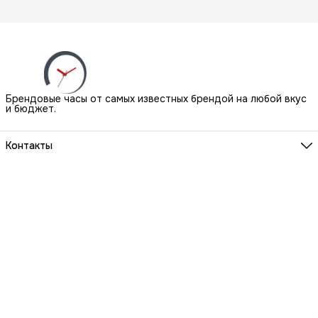
Брендовые часы от самых известных брендой на любой вкус
и бюджет.
Контакты
Наш Шоу-Рум:
Санкт-Петербург, БЦ Аквилон, ул. Новолитовская, д. 15 А
Телефон
8 (800) 550-07-97
Мы работаем
ПН-ВС с 10 до 21 по предварительной записи
Эл. почта
igowatch@yandex.ru