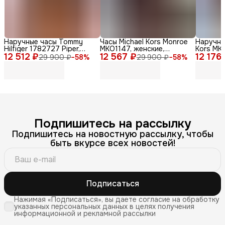
Наручные часы Tommy
Часы Michael Kors Monroe
Наручны
Hilfiger 1782727 Piper,
MKO1147, женские,
Kors MKO
12 512 ₽
женские, кварцевые,
12 567 ₽
кварцевые, дизайн Zebra
12 176
женские,
29 900 ₽
−
58
%
29 900 ₽
−
58
%
нержавеющая сталь,
Print
стильны
диаметр 36мм
Подпишитесь на рассылку
Подпишитесь на новостную рассылку, чтобы
быть вкурсе всех новостей!
Подписаться
Нажимая «Подписаться», вы даете согласие на обработку
указанных персональных данных в целях получения
информационной и рекламной рассылки