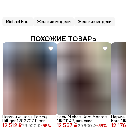
Michael Kors
Женские модели
Женские модели
ПОХОЖИЕ ТОВАРЫ
Наручные часы Tommy
Часы Michael Kors Monroe
Наручны
Hilfiger 1782727 Piper,
MKO1147, женские,
Kors MKO
12 512 ₽
женские, кварцевые,
12 567 ₽
кварцевые, дизайн Zebra
12 176
женские,
29 900 ₽
−
58
%
29 900 ₽
−
58
%