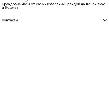
Брендовые часы от самых известных брендой на любой вкус
и бюджет.
Контакты
Наш Шоу-Рум:
Санкт-Петербург, БЦ Аквилон, ул. Новолитовская, д. 15 А
Телефон
8 (800) 550-07-97
Мы работаем
ПН-ВС с 10 до 21 по предварительной записи
Эл. почта
igowatch@yandex.ru