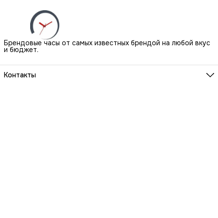
Брендовые часы от самых известных брендой на любой вкус
и бюджет.
Контакты
Наш Шоу-Рум:
Санкт-Петербург, БЦ Аквилон, ул. Новолитовская, д. 15 А
Телефон
8 (800) 550-07-97
Мы работаем
ПН-ВС с 10 до 21 по предварительной записи
Эл. почта
igowatch@yandex.ru