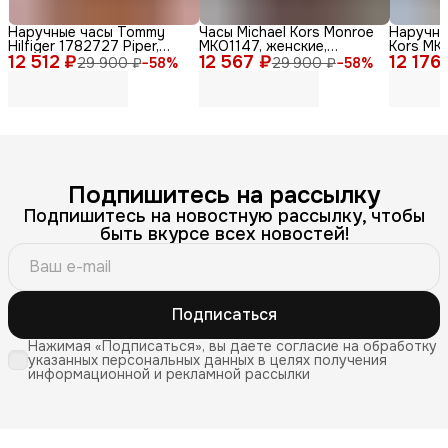
Наручные часы Tommy
Часы Michael Kors Monroe
Наручны
Hilfiger 1782727 Piper,
MKO1147, женские,
Kors MKO
12 512 ₽
женские, кварцевые,
12 567 ₽
кварцевые, дизайн Zebra
12 176
женские,
29 900 ₽
−
58
%
29 900 ₽
−
58
%
нержавеющая сталь,
Print
стильны
диаметр 36мм
Подпишитесь на рассылку
Подпишитесь на новостную рассылку, чтобы
быть вкурсе всех новостей!
Подписаться
Нажимая «Подписаться», вы даете согласие на обработку
указанных персональных данных в целях получения
информационной и рекламной рассылки