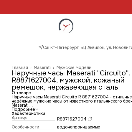
Санкт-Петербург, БЦ Аквилон, ул. Новолито
Главная
›
Maserati
›
Мужские модели
Наручные часы Maserati "Circuito",
R8871627004, мужской, кожаный
ремешок, нержавеющая сталь
О товаре
Наручные часы Maserati Circuito R 8871627004 - стильные
надежные мужские часы от известного итальянского бре
Maserati.
Часы выполнены в классическом черном цвете, что позво
Подробнее
сочетать их с любым стилем одежды. Корпус изготовлен 
Характеристики
нержавеющей стали, что гарантирует долговечность и
Артикул
R8871627004
устойчивость к коррозии. Минеральное стекло обеспечи
высокую ударопрочность и защиту от царапин.
Особенности
водонепроницаемые
Maserati Circuito R8871627004 оснащены качественным