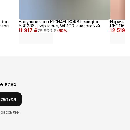
gton
Наручные часы MICHAEL KORS Lexington
Наручные 
сталь
MK8286, кварцевые, WR100, аналоговый
MKO1160,
11 917 ₽
циферблат
12 519 
29 900 ₽
−
60
%
е всех
саться
 рассылки