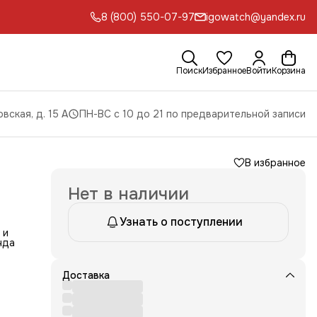
8 (800) 550-07-97
igowatch@yandex.ru
Поиск
Избранное
Войти
Корзина
вская, д. 15 А
ПН-ВС с 10 до 21 по предварительной записи
В избранное
Нет в наличии
Узнать о поступлении
 и
нда
ляет
из
Доставка
вает