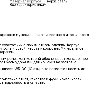
Материал корпуса
нерж. сталь
кожаным ремешком, который обеспечивает комфортное
Все характеристики
ношение на руке. Размер корпуса составляет 44 мм, что
делает часы удобными для ношения на запястье.
Особенностью этих часов является их водонепроницаем
класса WR100 (10 атм), что позволяет носить их даже в
дождливую погоду или при мытье рук.
Мужские наручные часы Maserati Circuito R8871627004 - 
сочетание стиля, качества и функциональности. Они стан
отличным подарком для мужчин, ценящих комфорт,
надежность и качество.
 надежные мужские часы от известного итальянского
т сочетать их с любым стилем одежды. Корпус
чность и устойчивость к коррозии. Минеральное
царапин.
аным ремешком, который обеспечивает комфортное
ает часы удобными для ношения на запястье.
класса WR100 (10 атм), что позволяет носить их
 сочетание стиля, качества и функциональности.
т, надежность и качество.