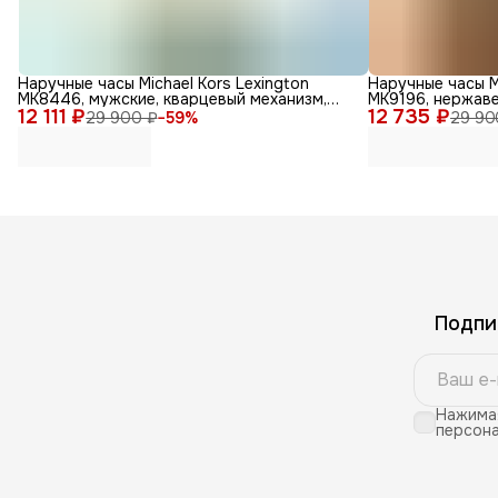
Наручные часы Michael Kors Lexington
Наручные часы M
MK8446, мужские, кварцевый механизм,
MK9196, нержав
12 111 ₽
золотые
12 735 ₽
29 900 ₽
−
59
%
29 90
Подпи
Нажимая
персона