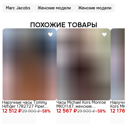
Marc Jacobs
Женские модели
Женские модели
ПОХОЖИЕ ТОВАРЫ
Наручные часы Tommy
Часы Michael Kors Monroe
Наручны
Hilfiger 1782727 Piper,
MKO1147, женские,
Kors MKO
12 512 ₽
женские, кварцевые,
12 567 ₽
кварцевые, дизайн Zebra
12 176
женские,
29 900 ₽
−
58
%
29 900 ₽
−
58
%
нержавеющая сталь,
Print
стильны
диаметр 36мм