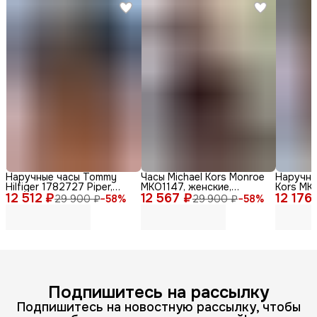
Наручные часы Tommy
Часы Michael Kors Monroe
Наручны
Hilfiger 1782727 Piper,
MKO1147, женские,
Kors MKO
12 512 ₽
женские, кварцевые,
12 567 ₽
кварцевые, дизайн Zebra
12 176
женские,
29 900 ₽
−
58
%
29 900 ₽
−
58
%
нержавеющая сталь,
Print
стильны
диаметр 36мм
Подпишитесь на рассылку
Подпишитесь на новостную рассылку, чтобы