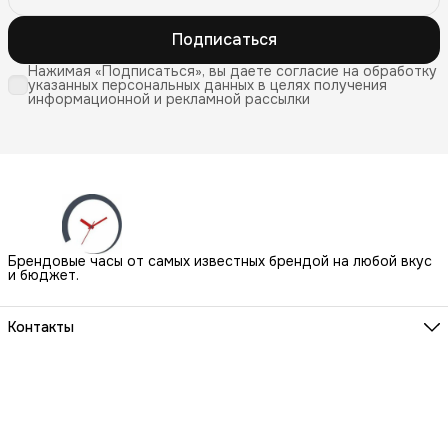
Подписаться
Нажимая «Подписаться», вы даете согласие на обработку
указанных персональных данных в целях получения
информационной и рекламной рассылки
Брендовые часы от самых известных брендой на любой вкус
и бюджет.
Контакты
Наш Шоу-Рум:
Санкт-Петербург, БЦ Аквилон, ул. Новолитовская, д. 15 А
Телефон
8 (800) 550-07-97
Мы работаем
ПН-ВС с 10 до 21 по предварительной записи
Эл. почта
igowatch@yandex.ru