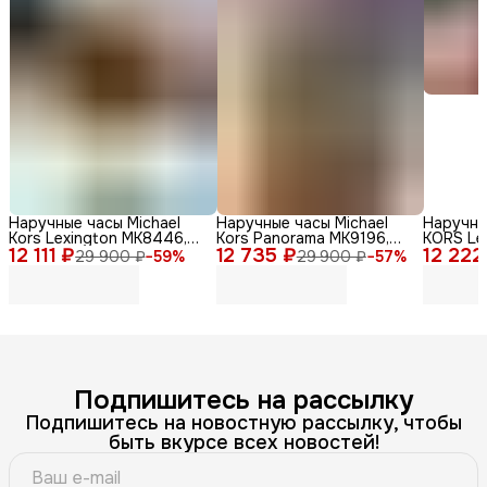
Наручные часы Michael
Наручные часы Michael
Наручны
Kors Lexington MK8446,
Kors Panorama MK9196,
KORS Le
12 111 ₽
мужские, кварцевый
12 735 ₽
нержавеющая сталь,
12 222
кварцев
29 900 ₽
−
59
%
29 900 ₽
−
57
%
механизм, золотые
серебристый
сталь
Подпишитесь на рассылку
Подпишитесь на новостную рассылку, чтобы
быть вкурсе всех новостей!