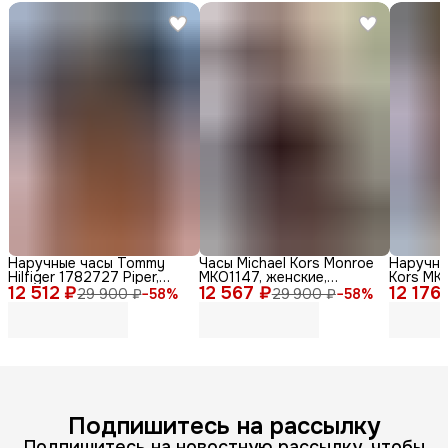
Наручные часы Tommy
Часы Michael Kors Monroe
Наручны
Hilfiger 1782727 Piper,
MKO1147, женские,
Kors MKO
12 512 ₽
женские, кварцевые,
12 567 ₽
кварцевые, дизайн Zebra
12 176
женские,
29 900 ₽
−
58
%
29 900 ₽
−
58
%
нержавеющая сталь,
Print
стильны
диаметр 36мм
Подпишитесь на рассылку
Подпишитесь на новостную рассылку, чтобы