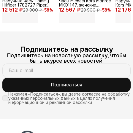
Наручные часы Tommy
Часы Michael Kors Monroe
Наручны
Hilfiger 1782727 Piper,
MKO1147, женские,
Kors MKO
12 512 ₽
женские, кварцевые,
12 567 ₽
кварцевые, дизайн Zebra
12 176
женские,
29 900 ₽
−
58
%
29 900 ₽
−
58
%
нержавеющая сталь,
Print
стильны
диаметр 36мм
Подпишитесь на рассылку
Подпишитесь на новостную рассылку, чтобы
быть вкурсе всех новостей!
Подписаться
Нажимая «Подписаться», вы даете согласие на обработку
указанных персональных данных в целях получения
информационной и рекламной рассылки