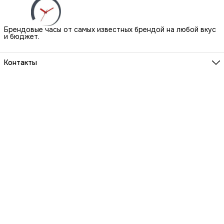
Брендовые часы от самых известных брендой на любой вкус
и бюджет.
Контакты
Наш Шоу-Рум:
Санкт-Петербург, БЦ Аквилон, ул. Новолитовская, д. 15 А
Телефон
8 (800) 550-07-97
Мы работаем
ПН-ВС с 10 до 21 по предварительной записи
Эл. почта
igowatch@yandex.ru