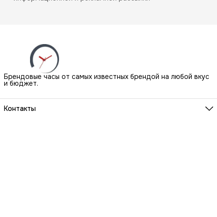
Брендовые часы от самых известных брендой на любой вкус
и бюджет.
Контакты
Наш Шоу-Рум:
Санкт-Петербург, БЦ Аквилон, ул. Новолитовская, д. 15 А
Телефон
8 (800) 550-07-97
Мы работаем
ПН-ВС с 10 до 21 по предварительной записи
Эл. почта
igowatch@yandex.ru