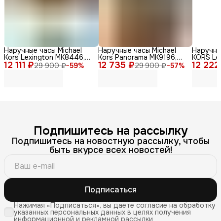
Наручные часы Michael
Наручные часы Michael
Наручны
Kors Lexington MK8446,
Kors Panorama MK9196,
KORS Le
12 111 ₽
мужские, кварцевый
12 735 ₽
нержавеющая сталь,
12 222
кварцев
29 900 ₽
−
59
%
29 900 ₽
−
57
%
механизм, золотые
серебристый
сталь
Подпишитесь на рассылку
Подпишитесь на новостную рассылку, чтобы
быть вкурсе всех новостей!
Подписаться
Нажимая «Подписаться», вы даете согласие на обработку
указанных персональных данных в целях получения
информационной и рекламной рассылки