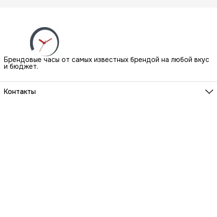
Брендовые часы от самых известных брендой на любой вкус
и бюджет.
Контакты
Наш Шоу-Рум:
Санкт-Петербург, БЦ Аквилон, ул. Новолитовская, д. 15 А
Телефон
8 (800) 550-07-97
Мы работаем
ПН-ВС с 10 до 21 по предварительной записи
Эл. почта
igowatch@yandex.ru