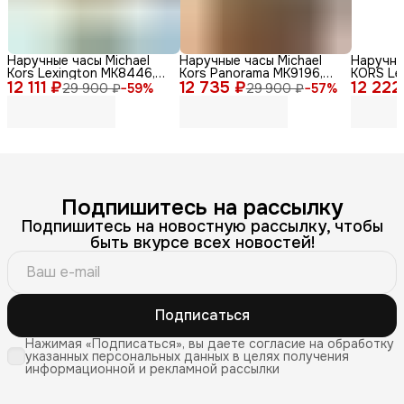
Наручные часы Michael
Наручные часы Michael
Наручны
Kors Lexington MK8446,
Kors Panorama MK9196,
KORS Le
12 111 ₽
мужские, кварцевый
12 735 ₽
нержавеющая сталь,
12 222
кварцев
29 900 ₽
−
59
%
29 900 ₽
−
57
%
механизм, золотые
серебристый
сталь
Подпишитесь на рассылку
Подпишитесь на новостную рассылку, чтобы
быть вкурсе всех новостей!
Подписаться
Нажимая «Подписаться», вы даете согласие на обработку
указанных персональных данных в целях получения
информационной и рекламной рассылки