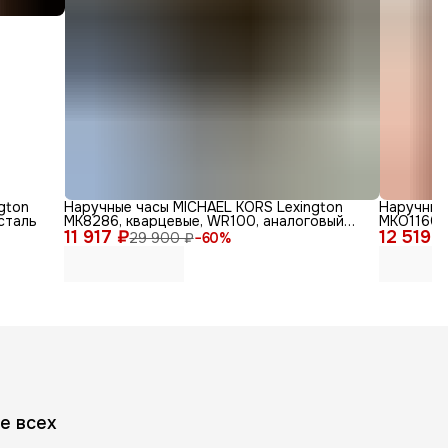
gton
Наручные часы MICHAEL KORS Lexington
Наручные 
сталь
MK8286, кварцевые, WR100, аналоговый
MKO1160,
11 917 ₽
циферблат
12 519 
29 900 ₽
−
60
%
е всех