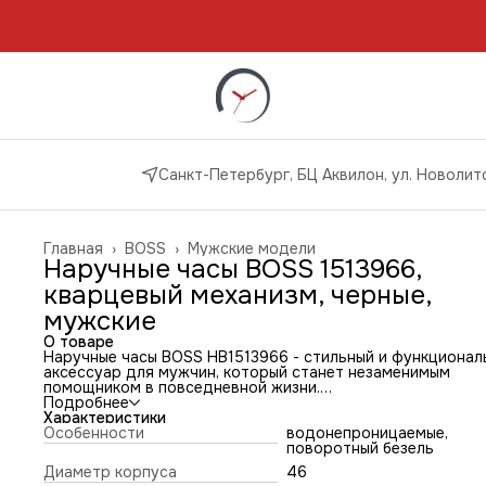
Санкт-Петербург, БЦ Аквилон, ул. Новолито
Главная
›
BOSS
›
Мужские модели
Наручные часы BOSS 1513966,
кварцевый механизм, черные,
мужские
О товаре
Наручные часы BOSS HB1513966 - стильный и функционал
аксессуар для мужчин, который станет незаменимым
помощником в повседневной жизни.
Стрелочный указатель времени суток с 24-х часовой шка
Подробнее
позволяет легко определить время в любой точке мира.
Характеристики
Минеральное стекло устойчиво к возникновению царапин,
Особенности
водонепроницаемые,
корпус из стального сплава 316L с высокими
поворотный безель
антикоррозийными свойствами обеспечивает долговечно
Диаметр корпуса
46
и надежность аксессуара.