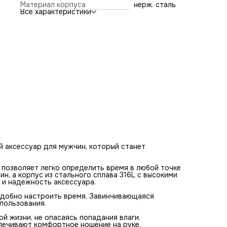
Однонаправленный поворотный безель позволяет быстро
Материал корпуса
нерж. сталь
удобно настроить время. Завинчивающаяся заводная
Все характеристики
головка обеспечивает безопасность и удобство
использования.
Водозащита до 10 АТМ позволяет носить часы в
повседневной жизни, не опасаясь попадания влаги.
Силиконовый ремешок и простая ремешковая застежка
обеспечивают комфортное ношение на руке.
наручные часы BOSS 1513966 станут отличным выбором 
тех, кто ценит качество, функциональность и стиль.
й аксессуар для мужчин, который станет
 позволяет легко определить время в любой точке
н, а корпус из стального сплава 316L с высокими
 и надежность аксессуара.
удобно настроить время. Завинчивающаяся
пользования.
й жизни, не опасаясь попадания влаги.
печивают комфортное ношение на руке.