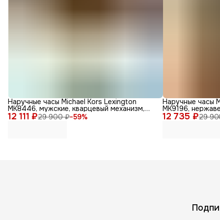
Наручные часы Michael Kors Lexington
Наручные часы M
MK8446, мужские, кварцевый механизм,
MK9196, нержав
12 111 ₽
золотые
12 735 ₽
29 900 ₽
−
59
%
29 90
Подпи