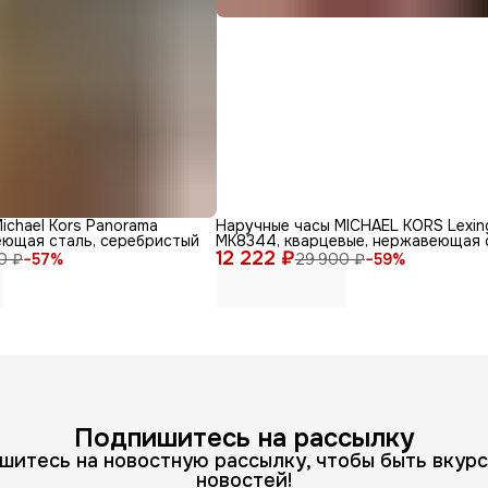
ichael Kors Panorama
Наручные часы MICHAEL KORS Lexin
еющая сталь, серебристый
MK8344, кварцевые, нержавеющая 
12 222 ₽
0 ₽
−
57
%
29 900 ₽
−
59
%
Подпишитесь на рассылку
шитесь на новостную рассылку, чтобы быть вкурс
новостей!