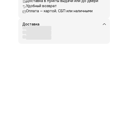
Доставка в пункты выдачи или до двери
 и
Удобный возврат
Оплата — картой, СБП или наличными
Доставка
для