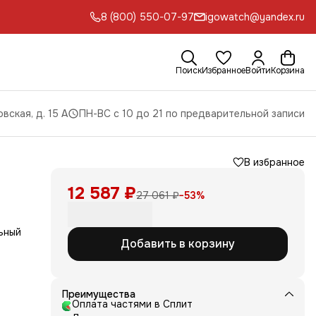
8 (800) 550-07-97
igowatch@yandex.ru
Поиск
Избранное
Войти
Корзина
вская, д. 15 А
ПН-ВС с 10 до 21 по предварительной записи
В избранное
12 587 ₽
27 061 ₽
−
53
%
ьный
Добавить в корзину
лой
 а
Преимущества
сть
Оплата частями в Сплит