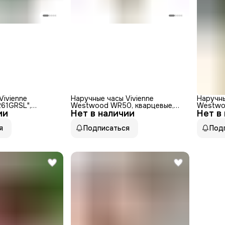
Vivienne
Наручные часы Vivienne
Наручны
61GRSL",
Westwood WR50, кварцевые,
Westwoo
ии
ские, бесшумный
Нет в наличии
женские, золотистый циферблат
Нет в
женские
нерж. с
я
Подписаться
Под