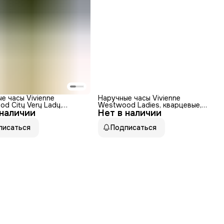
е часы Vivienne
Наручные часы Vivienne
d City Very Lady,
Westwood Ladies, кварцевые,
 наличии
, кварцевый механизм,
Нет в наличии
бесшумный механизм,
таль
нержавеющая сталь
писаться
Подписаться