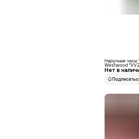
Наручные часы 
Westwood "VV2
Нет в налич
кварцевые, жен
механизм
Подписатьс