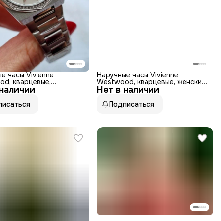
е часы Vivienne
Наручные часы Vivienne
d, кварцевые,
Westwood, кварцевые, женские,
 наличии
ющая сталь, женские,
Нет в наличии
нержавеющая сталь
истые
писаться
Подписаться