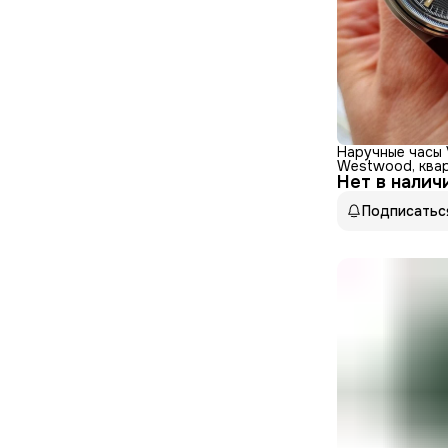
Наручные часы 
Westwood, ква
Нет в налич
бесшумный меха
нержавеющая с
Подписатьс