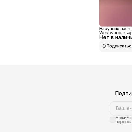
Наручные часы 
Westwood, квар
Нет в налич
аналоговый циф
нержавеющая с
Подписатьс
Подпи
Нажимая
персона