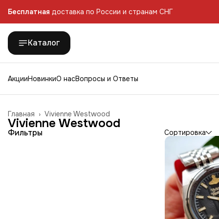
Бесплатная
доставка по России и странам СНГ
Бесплатная
доставка по России и странам СНГ
Каталог
Акции
Новинки
О нас
Вопросы и Ответы
Главная
›
Vivienne Westwood
Vivienne Westwood
Фильтры
Сортировка