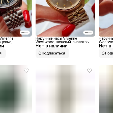
Vivienne
Наручные часы Vivienne
Наручны
рцевые,
Westwood, женский, аналоговый
Westwoo
ии
низм, женский,
Нет в наличии
циферблат, нержавеющая сталь
Нет в
нержаве
таль
серебр
я
Подписаться
Под