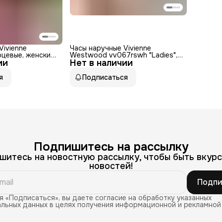
Vivienne
Часы наручные Vivienne
цевые, женские,
Westwood vv067rswh "Ladies",
ии
ерблат,
Нет в наличии
кварцевые, керамика, круглый
таль
циферблат
я
Подписаться
Подпишитесь на рассылку
шитесь на новостную рассылку, чтобы быть вкурс
новостей!
Подпи
 «Подписаться», вы даете согласие на обработку указанных
льных данных в целях получения информационной и рекламной