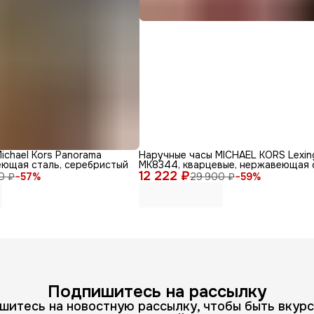
ichael Kors Panorama
Наручные часы MICHAEL KORS Lexin
еющая сталь, серебристый
MK8344, кварцевые, нержавеющая 
12 222 ₽
0 ₽
−
57
%
29 900 ₽
−
59
%
Подпишитесь на рассылку
шитесь на новостную рассылку, чтобы быть вкурс