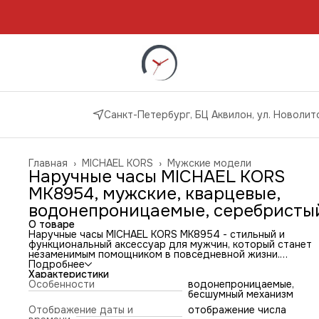
Санкт-Петербург, БЦ Аквилон, ул. Новолито
Главная
›
MICHAEL KORS
›
Мужские модели
Наручные часы MICHAEL KORS
MK8954, мужские, кварцевые,
водонепроницаемые, серебристы
О товаре
Наручные часы MICHAEL KORS MK8954 - стильный и
функциональный аксессуар для мужчин, который станет
незаменимым помощником в повседневной жизни.
Часы оснащены кварцевым механизмом, который
Подробнее
обеспечивает точность и надежность работы. Источник
Характеристики
энергии - батарейка, что гарантирует долгосрочную раб
Особенности
водонепроницаемые,
устройства.
бесшумный механизм
Корпус и браслет часов выполнены из нержавеющей стал
Отображение даты и
отображение числа
что обеспечивает их долговечность и устойчивость к