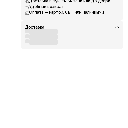
Доставка в пункты выдачи или до двери
- 12
Удобный возврат
Оплата — картой, СБП или наличными
(10
е
кло
Доставка