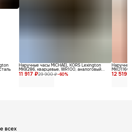
gton
Наручные часы MICHAEL KORS Lexington
Наручные 
сталь
MK8286, кварцевые, WR100, аналоговый
MKO1160,
11 917 ₽
циферблат
12 519 
29 900 ₽
−
60
%
е всех