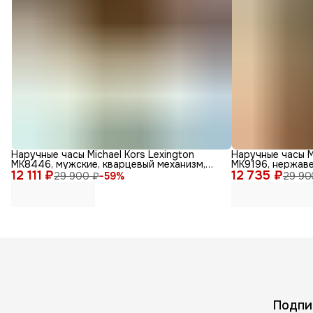
Наручные часы Michael Kors Lexington
Наручные часы M
MK8446, мужские, кварцевый механизм,
MK9196, нержав
12 111 ₽
золотые
12 735 ₽
29 900 ₽
−
59
%
29 90
Подпи