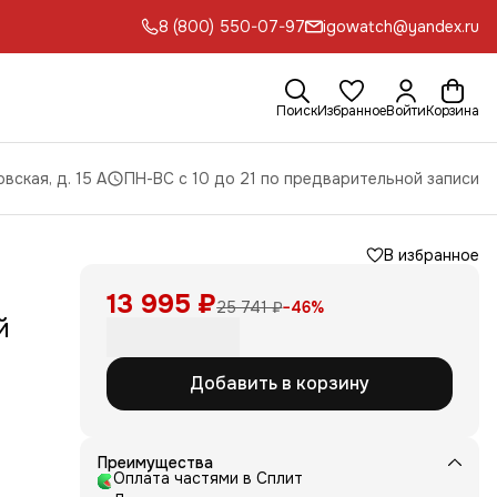
8 (800) 550-07-97
igowatch@yandex.ru
Поиск
Избранное
Войти
Корзина
вская, д. 15 А
ПН-ВС с 10 до 21 по предварительной записи
В избранное
13 995 ₽
25 741 ₽
−
46
%
й
Добавить в корзину
оту
Преимущества
и,
Оплата частями в Сплит