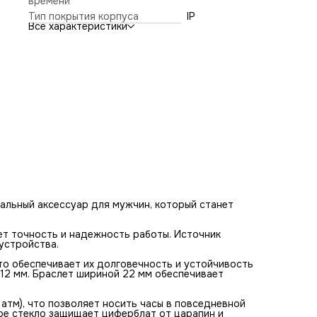
времени
коррозии. Диаметр корпуса составляет 43 мм, а толщина 
мм. Браслет шириной 22 мм обеспечивает комфортное
Тип покрытия корпуса
IP
ношение на руке.
Все характеристики
Модель обладает классом водонепроницаемости WR100 
атм), что позволяет носить часы в повседневной жизни, н
опасаясь попадания влаги на механизм. Минеральное сте
защищает циферблат от царапин и повреждений.
альный аксессуар для мужчин, который станет
т точность и надежность работы. Источник
устройства.
то обеспечивает их долговечность и устойчивость
 12 мм. Браслет шириной 22 мм обеспечивает
тм), что позволяет носить часы в повседневной
ное стекло защищает циферблат от царапин и