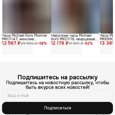
Часы Michael Kors Monroe
Наручные часы Michael
Часы Mic
MKO1147, женские,
Kors MKO1116, кварцевые,
MK6990,
12 567 ₽
кварцевые, дизайн Zebra
12 176 ₽
женские, водонепр.,
13 381
женские
29 900 ₽
−
58
%
31 901 ₽
−
62
%
Print
стильный дизайн
сталь, 
Подпишитесь на рассылку
Подпишитесь на новостную рассылку, чтобы
быть вкурсе всех новостей!
Подписаться