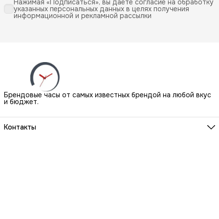
Нажимая «Подписаться», вы даете согласие на обработку
указанных персональных данных в целях получения
информационной и рекламной рассылки
Брендовые часы от самых известных брендой на любой вкус
и бюджет.
Контакты
Наш Шоу-Рум:
Санкт-Петербург, БЦ Аквилон, ул. Новолитовская, д. 15 А
Телефон
8 (800) 550-07-97
Мы работаем
ПН-ВС с 10 до 21 по предварительной записи
Эл. почта
igowatch@yandex.ru