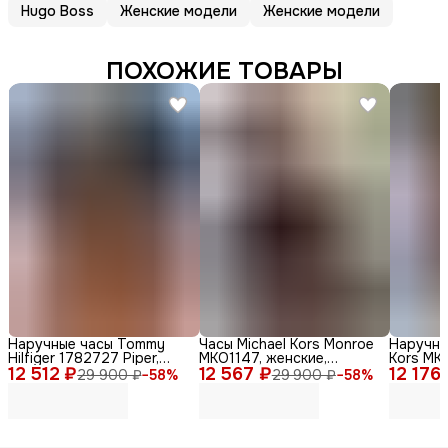
Hugo Boss
Женские модели
Женские модели
ПОХОЖИЕ ТОВАРЫ
Наручные часы Tommy
Часы Michael Kors Monroe
Наручны
Hilfiger 1782727 Piper,
MKO1147, женские,
Kors MKO
12 512 ₽
женские, кварцевые,
12 567 ₽
кварцевые, дизайн Zebra
12 176
женские,
29 900 ₽
−
58
%
29 900 ₽
−
58
%
нержавеющая сталь,
Print
стильны
диаметр 36мм