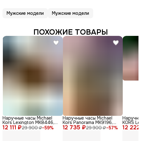
Мужские модели
Мужские модели
ПОХОЖИЕ ТОВАРЫ
Наручные часы Michael
Наручные часы Michael
Наручны
Kors Lexington MK8446,
Kors Panorama MK9196,
KORS Le
12 111 ₽
мужские, кварцевый
12 735 ₽
нержавеющая сталь,
12 222
кварцев
29 900 ₽
−
59
%
29 900 ₽
−
57
%
механизм, золотые
серебристый
сталь