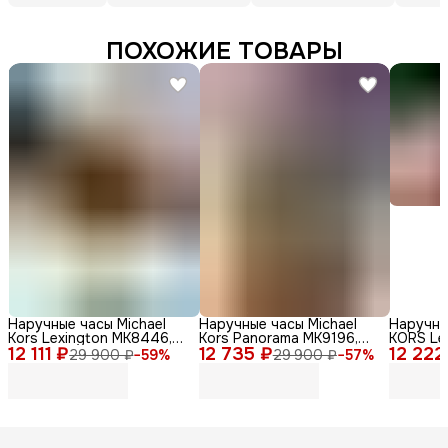
ПОХОЖИЕ ТОВАРЫ
Наручные часы Michael
Наручные часы Michael
Наручны
Kors Lexington MK8446,
Kors Panorama MK9196,
KORS Le
12 111 ₽
мужские, кварцевый
12 735 ₽
нержавеющая сталь,
12 222
кварцев
29 900 ₽
−
59
%
29 900 ₽
−
57
%
механизм, золотые
серебристый
сталь