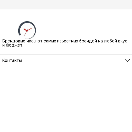
Брендовые часы от самых известных брендой на любой вкус
и бюджет.
Контакты
Наш Шоу-Рум:
Санкт-Петербург, БЦ Аквилон, ул. Новолитовская, д. 15 А
Телефон
8 (800) 550-07-97
Мы работаем
ПН-ВС с 10 до 21 по предварительной записи
Эл. почта
igowatch@yandex.ru