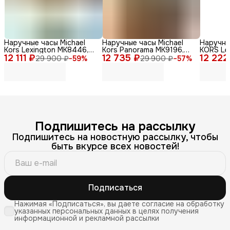
Наручные часы Michael
Наручные часы Michael
Наручны
Kors Lexington MK8446,
Kors Panorama MK9196,
KORS Le
12 111 ₽
мужские, кварцевый
12 735 ₽
нержавеющая сталь,
12 222
кварцев
29 900 ₽
−
59
%
29 900 ₽
−
57
%
механизм, золотые
серебристый
сталь
Подпишитесь на рассылку
Подпишитесь на новостную рассылку, чтобы
быть вкурсе всех новостей!
Подписаться
Нажимая «Подписаться», вы даете согласие на обработку
указанных персональных данных в целях получения
информационной и рекламной рассылки