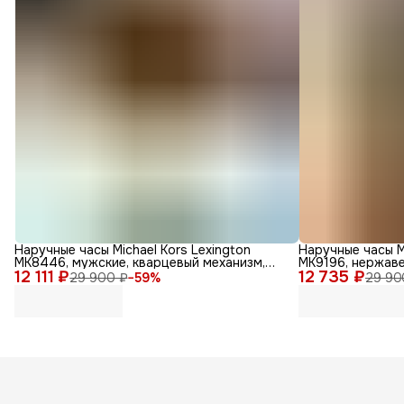
Наручные часы Michael Kors Lexington
Наручные часы M
MK8446, мужские, кварцевый механизм,
MK9196, нержав
12 111 ₽
золотые
12 735 ₽
29 900 ₽
−
59
%
29 90