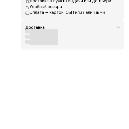
Доставка в пункты выдачи или до двери
,
Удобный возврат
Оплата — картой, СБП или наличными
Доставка
сить