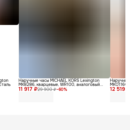
gton
Наручные часы MICHAEL KORS Lexington
Наручные 
сталь
MK8286, кварцевые, WR100, аналоговый
MKO1160,
11 917 ₽
циферблат
12 519 
29 900 ₽
−
60
%