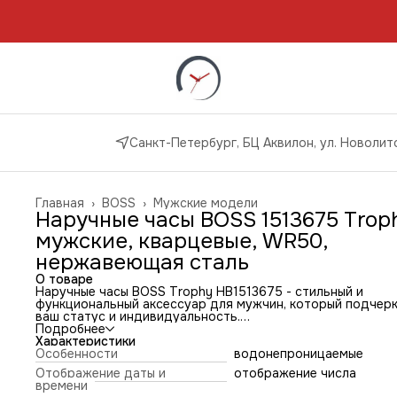
Санкт-Петербург, БЦ Аквилон, ул. Новолито
Главная
›
BOSS
›
Мужские модели
Наручные часы BOSS 1513675 Trop
мужские, кварцевые, WR50,
нержавеющая сталь
О товаре
Наручные часы BOSS Trophy HB1513675 - стильный и
функциональный аксессуар для мужчин, который подчер
ваш статус и индивидуальность.
Часы изготовлены из нержавеющей стали, что гарантируе
Подробнее
долговечность и устойчивость к коррозии. Черный цвет
Характеристики
корпуса и ремешка придает аксессуару элегантный и
Особенности
водонепроницаемые
современный вид.
Отображение даты и
отображение числа
Минеральное стекло защищает циферблат от царапин и
времени
повреждений, обеспечивая долгий срок службы часов.