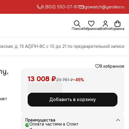
8 (800) 550-07-97
igowatch@yandex.ru
Поиск
Избранное
Войти
Корзина
вская, д. 15 А
ПН-ВС с 10 до 21 по предварительной записи
В избранное
hy,
13 008 ₽
23 761 ₽
−
45
%
кнет
Добавить в корзину
т их
Преимущества
Оплата частями в Сплит