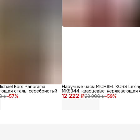
ichael Kors Panorama
Наручные часы MICHAEL KORS Lexin
еющая сталь, серебристый
MK8344, кварцевые, нержавеющая 
12 222 ₽
0 ₽
−
57
%
29 900 ₽
−
59
%