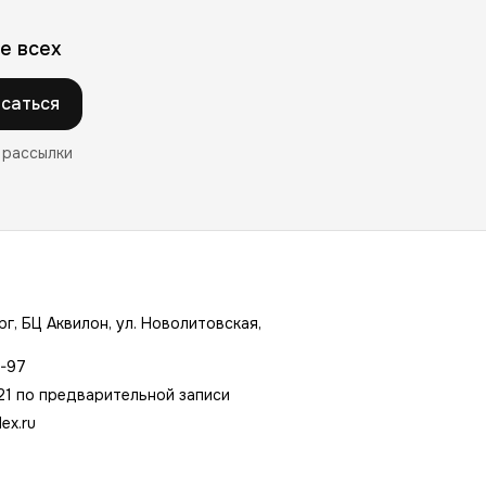
е всех
саться
 рассылки
г, БЦ Аквилон, ул. Новолитовская,
7-97
21 по предварительной записи
ex.ru