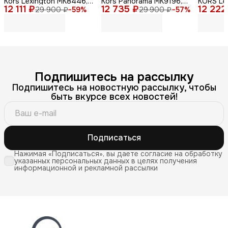
Kors Lexington MK8446,
Kors Panorama MK9196,
KORS Le
12 111 ₽
мужские, кварцевый
12 735 ₽
нержавеющая сталь,
12 222
кварцев
29 900 ₽
−
59
%
29 900 ₽
−
57
%
механизм, золотые
серебристый
сталь
Подпишитесь на рассылку
Подпишитесь на новостную рассылку, чтобы
быть вкурсе всех новостей!
Подписаться
Нажимая «Подписаться», вы даете согласие на обработку
указанных персональных данных в целях получения
информационной и рекламной рассылки