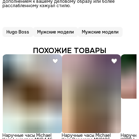
дополнением к вашему деловому образу или более
расслабленному кэжуал стилю.
Hugo Boss
Мужские модели
Мужские модели
ПОХОЖИЕ ТОВАРЫ
Наручные часы Michael
Наручные часы Michael
Наручны