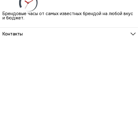
Брендовые часы от самых известных брендой на любой вкус
и бюджет.
Контакты
Наш Шоу-Рум:
Санкт-Петербург, БЦ Аквилон, ул. Новолитовская, д. 15 А
Телефон
8 (800) 550-07-97
Мы работаем
ПН-ВС с 10 до 21 по предварительной записи
Эл. почта
igowatch@yandex.ru