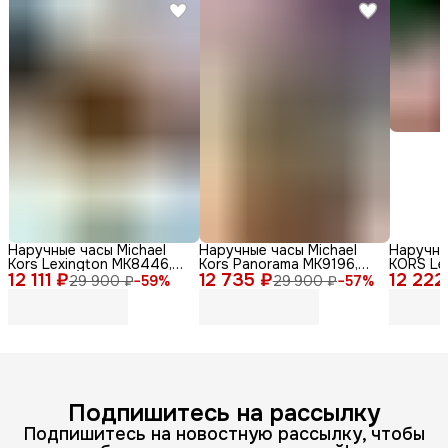
Наручные часы Michael
Наручные часы Michael
Наручны
Kors Lexington MK8446,
Kors Panorama MK9196,
KORS Le
12 111 ₽
мужские, кварцевый
12 735 ₽
нержавеющая сталь,
12 222
кварцев
29 900 ₽
−
59
%
29 900 ₽
−
57
%
механизм, золотые
серебристый
сталь
Подпишитесь на рассылку
Подпишитесь на новостную рассылку, чтобы