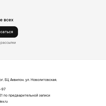
е всех
саться
 рассылки
г, БЦ Аквилон, ул. Новолитовская,
7-97
21 по предварительной записи
ex.ru