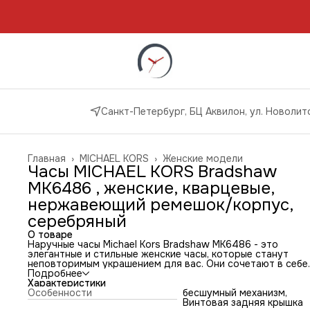
Санкт-Петербург, БЦ Аквилон, ул. Новолито
Главная
›
MICHAEL KORS
›
Женские модели
Часы MICHAEL KORS Bradshaw
MK6486 , женские, кварцевые,
нержавеющий ремешок/корпус,
серебряный
О товаре
Наручные часы Michael Kors Bradshaw MK6486 - это
элегантные и стильные женские часы, которые станут
неповторимым украшением для вас. Они сочетают в себе
изысканный дизайн и высокое качество материалов,
Подробнее
обеспечивая долговечность и надежность.
Характеристики
Часы изготовлены из нержавеющей стали, что гарантируе
Особенности
бесшумный механизм,
долговечность и надежность. Кварцевый механизм
Винтовая задняя крышка