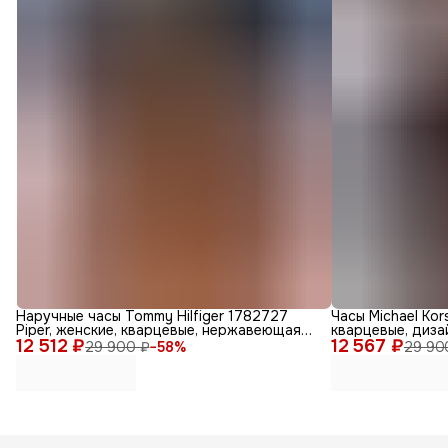
Наручные часы Tommy Hilfiger 1782727
Часы Michael Kor
Piper, женские, кварцевые, нержавеющая
кварцевые, дизай
12 512 ₽
сталь, диаметр 36мм
12 567 ₽
29 900 ₽
−
58
%
29 90