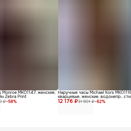
s Monroe MKO1147, женские,
Наручные часы Michael Kors MKO1116
н Zebra Print
кварцевые, женские, водонепр., ст
12 176 ₽
дизайн
0 ₽
−
58
%
31 901 ₽
−
62
%