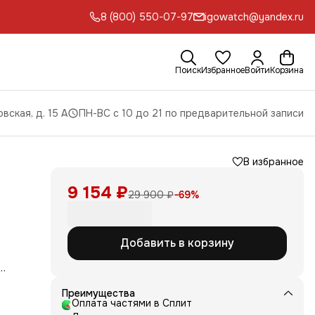
8 (800) 550-07-97
igowatch@yandex.ru
Поиск
Избранное
Войти
Корзина
вская, д. 15 А
ПН-ВС с 10 до 21 по предварительной записи
В избранное
9 154 ₽
29 900 ₽
−
69
%
Добавить в корзину
Преимущества
т их
Оплата частями в Сплит