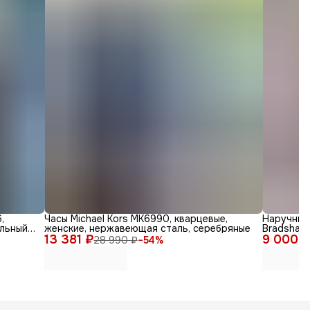
,
Часы Michael Kors MK6990, кварцевые,
Наручные 
ильный
женские, нержавеющая сталь, серебряные
Bradshaw,
13 381 ₽
9 000 
28 990 ₽
−
54
%