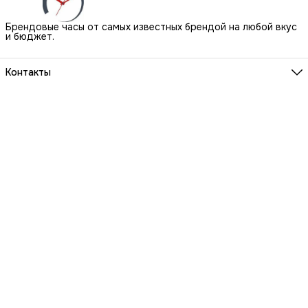
Брендовые часы от самых известных брендой на любой вкус
и бюджет.
Контакты
Наш Шоу-Рум:
Санкт-Петербург, БЦ Аквилон, ул. Новолитовская, д. 15 А
Телефон
8 (800) 550-07-97
Мы работаем
ПН-ВС с 10 до 21 по предварительной записи
Эл. почта
igowatch@yandex.ru