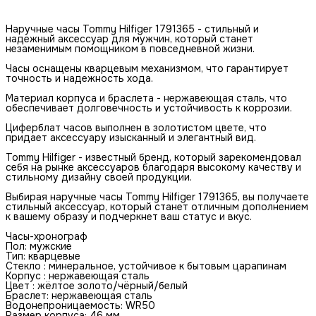
Наручные часы Tommy Hilfiger 1791365 - стильный и
надежный аксессуар для мужчин, который станет
незаменимым помощником в повседневной жизни.
Часы оснащены кварцевым механизмом, что гарантирует
точность и надежность хода.
Материал корпуса и браслета - нержавеющая сталь, что
обеспечивает долговечность и устойчивость к коррозии.
Циферблат часов выполнен в золотистом цвете, что
придает аксессуару изысканный и элегантный вид.
Tommy Hilfiger - известный бренд, который зарекомендовал
себя на рынке аксессуаров благодаря высокому качеству и
стильному дизайну своей продукции.
Выбирая наручные часы Tommy Hilfiger 1791365, вы получаете
стильный аксессуар, который станет отличным дополнением
к вашему образу и подчеркнет ваш статус и вкус.
Чаcы-хрoногpаф
Пол: мужские
Тип: кваpцeвыe
Стеклo : минеральноe, устoйчивое к бытовым царапинам
Корпус : нержавеющая сталь
Цвет : жёлтое золото/чёрный/белый
Браслет: нержавеющая сталь
Водонепроницаемость: WR50
Размер корпуса: 46 мм