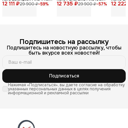
12 111 ₽
мужские, кварцевый
12 735 ₽
нержавеющая сталь,
12 222
кварцев
29 900 ₽
−
59
%
29 900 ₽
−
57
%
механизм, золотые
серебристый
сталь
Подпишитесь на рассылку
Подпишитесь на новостную рассылку, чтобы
быть вкурсе всех новостей!
Подписаться
Нажимая «Подписаться», вы даете согласие на обработку
указанных персональных данных в целях получения
информационной и рекламной рассылки