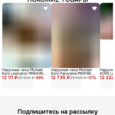
Наручные часы Michael
Наручные часы Michael
Наручны
Kors Lexington MK8446,
Kors Panorama MK9196,
KORS Le
12 111 ₽
мужские, кварцевый
12 735 ₽
нержавеющая сталь,
12 222
кварцев
29 900 ₽
−
59
%
29 900 ₽
−
57
%
механизм, золотые
серебристый
сталь
Подпишитесь на рассылку