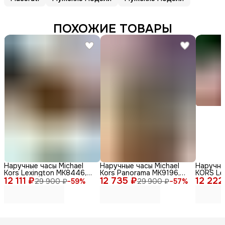
ПОХОЖИЕ ТОВАРЫ
Наручные часы Michael
Наручные часы Michael
Наручны
Kors Lexington MK8446,
Kors Panorama MK9196,
KORS Le
12 111 ₽
мужские, кварцевый
12 735 ₽
нержавеющая сталь,
12 222
кварцев
29 900 ₽
−
59
%
29 900 ₽
−
57
%
механизм, золотые
серебристый
сталь