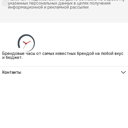
указанных персональных данных в целях получения
информационной и рекламной рассылки
Брендовые часы от самых известных брендой на любой вкус
и бюджет.
Контакты
Наш Шоу-Рум:
Санкт-Петербург, БЦ Аквилон, ул. Новолитовская, д. 15 А
Телефон
8 (800) 550-07-97
Мы работаем
ПН-ВС с 10 до 21 по предварительной записи
Эл. почта
igowatch@yandex.ru