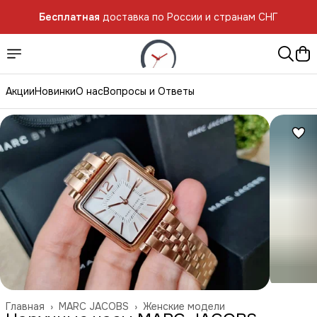
Бесплатная
доставка по России и странам СНГ
Акции
Новинки
О нас
Вопросы и Ответы
Главная
›
MARC JACOBS
›
Женские модели