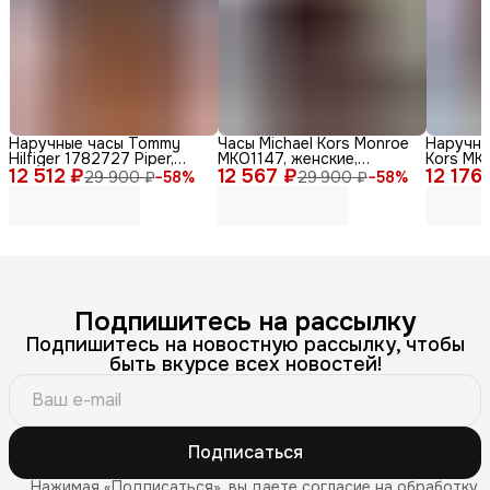
Наручные часы Tommy
Часы Michael Kors Monroe
Наручны
Hilfiger 1782727 Piper,
MKO1147, женские,
Kors MKO
12 512 ₽
женские, кварцевые,
12 567 ₽
кварцевые, дизайн Zebra
12 176
женские,
29 900 ₽
−
58
%
29 900 ₽
−
58
%
нержавеющая сталь,
Print
стильны
диаметр 36мм
Подпишитесь на рассылку
Подпишитесь на новостную рассылку, чтобы
быть вкурсе всех новостей!
Подписаться
Нажимая «Подписаться», вы даете согласие на обработку