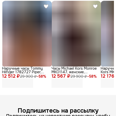
Наручные часы Tommy
Часы Michael Kors Monroe
Наручны
Hilfiger 1782727 Piper,
MKO1147, женские,
Kors MKO
12 512 ₽
женские, кварцевые,
12 567 ₽
кварцевые, дизайн Zebra
12 176
женские,
29 900 ₽
−
58
%
29 900 ₽
−
58
%
нержавеющая сталь,
Print
стильны
диаметр 36мм
Подпишитесь на рассылку