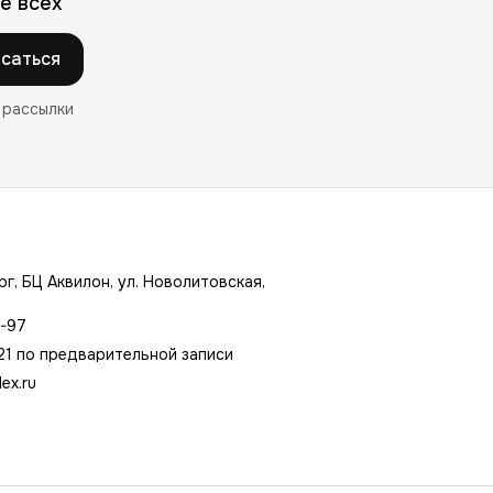
е всех
саться
 рассылки
г, БЦ Аквилон, ул. Новолитовская,
7-97
21 по предварительной записи
ex.ru