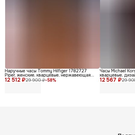
Наручные часы Tommy Hilfiger 1782727
Часы Michael Kor
Piper, женские, кварцевые, нержавеющая
кварцевые, дизай
12 512 ₽
сталь, диаметр 36мм
12 567 ₽
29 900 ₽
−
58
%
29 90