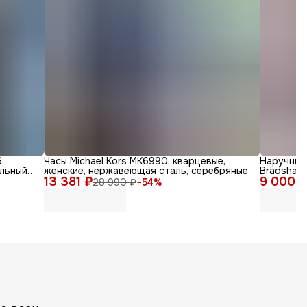
,
Часы Michael Kors MK6990, кварцевые,
Наручные 
ильный
женские, нержавеющая сталь, серебряные
Bradshaw,
13 381 ₽
9 000 
28 990 ₽
−
54
%