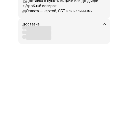
Доставка в пункты выдачи или до двери
Удобный возврат
Оплата — картой, СБП или наличными
что
Доставка
чный
м в
ь.