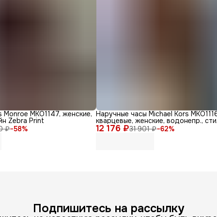
s Monroe MKO1147, женские,
Наручные часы Michael Kors MKO1116
н Zebra Print
кварцевые, женские, водонепр., ст
12 176 ₽
дизайн
0 ₽
−
58
%
31 901 ₽
−
62
%
Подпишитесь на рассылку