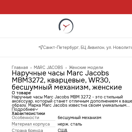
Санкт-Петербург, БЦ Аквилон, ул. Новолито
Главная
›
MARC JACOBS
›
Женские модели
Наручные часы Marc Jacobs
MBM3272, кварцевые, WR30,
бесшумный механизм, женские
О товаре
Наручные часы Marc Jacobs MBM 3272 - это стильный
аксессуар, который станет отличным дополнением к ваш
образу. Марка Marc Jacobs известна своим уникальным
дизайном и высоким качеством, поэтому вы можете быть
Подробнее
уверены в долговечности и надежности этих часов.
Характеристики
Часы Marc Jacobs MBM3272 оснащены кварцевым механиз
Особенности
бесшумный механизм
который обеспечивает точность и надежность хода. Это
Материал корпуса
нерж. сталь
гарантирует, что вы всегда будете знать точное время, 
в самых сложных условиях.
Страна бренда
США