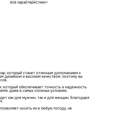
Дизайн часов выполнен в современном стиле, который
Все характеристики
подойдет как для мужчин, так и для женщин. Благодаря
этому, вы сможете носить их с любым нарядом и
аксессуаром.
Marc Jacobs MBM3272 имеют водозащиту до 30 метров, 
позволяет носить их в любую погоду, не беспокоясь о
сохранности механизма.
В целом, наручные часы Marc Jacobs MBM3272 - это отли
выбор для тех, кто ценит качество, стиль и
функциональность. Они станут незаменимым аксессуаро
вашей коллекции и подчеркнут ваш индивидуальный стил
уар, который станет отличным дополнением к
ым дизайном и высоким качеством, поэтому вы
сов.
, который обеспечивает точность и надежность
ремя, даже в самых сложных условиях.
дет как для мужчин, так и для женщин. Благодаря
м.
озволяет носить их в любую погоду, не