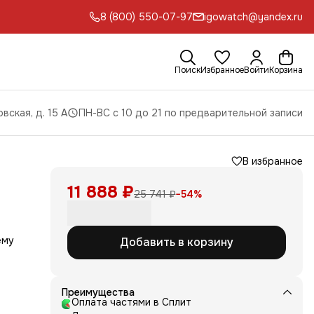
8 (800) 550-07-97
igowatch@yandex.ru
Поиск
Избранное
Войти
Корзина
вская, д. 15 А
ПН-ВС с 10 до 21 по предварительной записи
В избранное
11 888 ₽
25 741 ₽
−
54
%
ему
Добавить в корзину
мом,
Преимущества
даже
Оплата частями в Сплит