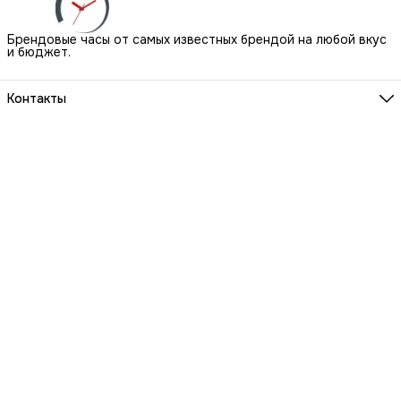
Брендовые часы от самых известных брендой на любой вкус
и бюджет.
Контакты
Наш Шоу-Рум:
Санкт-Петербург, БЦ Аквилон, ул. Новолитовская, д. 15 А
Телефон
8 (800) 550-07-97
Мы работаем
ПН-ВС с 10 до 21 по предварительной записи
Эл. почта
igowatch@yandex.ru