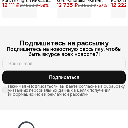
Kors Lexington MK8446,
Kors Panorama MK9196,
KORS Le
12 111 ₽
мужские, кварцевый
12 735 ₽
нержавеющая сталь,
12 222
кварцев
29 900 ₽
−
59
%
29 900 ₽
−
57
%
механизм, золотые
серебристый
сталь
Подпишитесь на рассылку
Подпишитесь на новостную рассылку, чтобы
быть вкурсе всех новостей!
Подписаться
Нажимая «Подписаться», вы даете согласие на обработку
указанных персональных данных в целях получения
информационной и рекламной рассылки