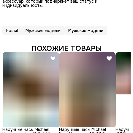
аксессуар, который подчеркнет ваш статус и
индивидуальность.
Fossil
Мужские модели
Мужские модели
ПОХОЖИЕ ТОВАРЫ
Наручные часы Michael
Наручные часы Michael
Наручны